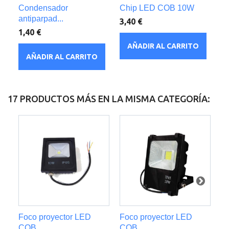
Condensador
Chip LED COB 10W
Dr
antiparpad...
3,40 €
5,
1,40 €
AÑADIR AL CARRITO
AÑADIR AL CARRITO
17 PRODUCTOS MÁS EN LA MISMA CATEGORÍA:
Foco proyector LED
Foco proyector LED
Fo
COB...
COB...
CO