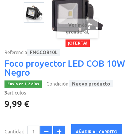
Ver más
grande
¡OFERTA!
Referencia
FNGCOB10L
Foco proyector LED COB 10W
Negro
Condición:
Nuevo producto
Envío en 1-2 días
3
artículos
9,99 €
Cantidad
AÑADIR AL CARRITO