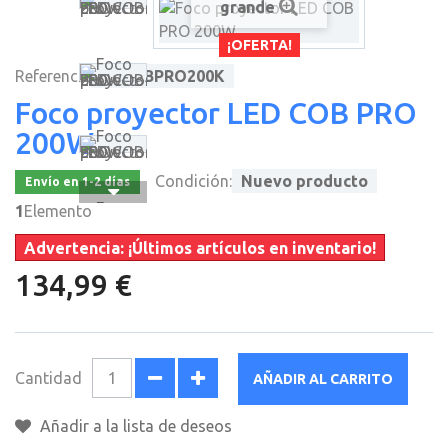
grande
¡OFERTA!
Referencia
FNCOBPRO200K
Foco proyector LED COB PRO
200W
Condición:
Nuevo producto
Envío en 1-2 días
1
Elemento
Advertencia: ¡Últimos artículos en inventario!
134,99 €
Cantidad
AÑADIR AL CARRITO
Añadir a la lista de deseos