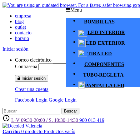
Menu
empresa
blog
BOMBILLAS
outlet
LED INTERIOR
contacto
horario
LED EXTERIOR
Iniciar sesión
TIRA LED
Correo electrónico
COMPONENTES
Contraseña
TUBO-REGLETA
Iniciar sesión
PANTALLA LED
Crear una cuenta
Facebook Login
Google Login
Buscar
access_time
L-V 09:30-20:00 / S. 10:30-14:30
960 013 419
Carrito:
0
producto
Productos
vacío