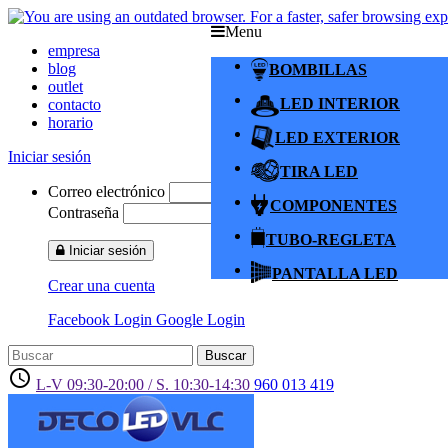
Menu
empresa
blog
BOMBILLAS
outlet
LED INTERIOR
contacto
horario
LED EXTERIOR
Iniciar sesión
TIRA LED
Correo electrónico
COMPONENTES
Contraseña
TUBO-REGLETA
Iniciar sesión
PANTALLA LED
Crear una cuenta
Facebook Login
Google Login
Buscar
access_time
L-V 09:30-20:00 / S. 10:30-14:30
960 013 419