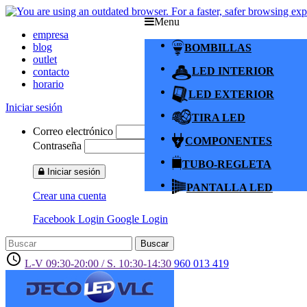
Menu
empresa
blog
BOMBILLAS
outlet
LED INTERIOR
contacto
horario
LED EXTERIOR
Iniciar sesión
TIRA LED
Correo electrónico
COMPONENTES
Contraseña
TUBO-REGLETA
Iniciar sesión
PANTALLA LED
Crear una cuenta
Facebook Login
Google Login
Buscar
access_time
L-V 09:30-20:00 / S. 10:30-14:30
960 013 419