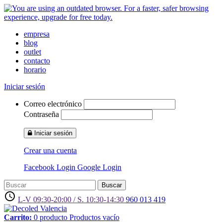
empresa
blog
outlet
contacto
horario
Iniciar sesión
Correo electrónico
Contraseña
Iniciar sesión
Crear una cuenta
Facebook Login
Google Login
Buscar
access_time
L-V 09:30-20:00 / S. 10:30-14:30
960 013 419
Carrito:
0
producto
Productos
vacío