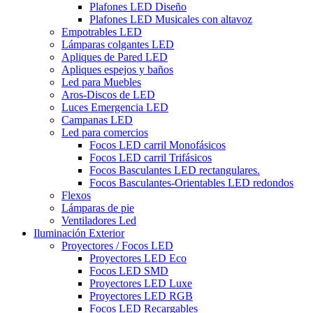
Plafones LED Diseño
Plafones LED Musicales con altavoz
Empotrables LED
Lámparas colgantes LED
Apliques de Pared LED
Apliques espejos y baños
Led para Muebles
Aros-Discos de LED
Luces Emergencia LED
Campanas LED
Led para comercios
Focos LED carril Monofásicos
Focos LED carril Trifásicos
Focos Basculantes LED rectangulares.
Focos Basculantes-Orientables LED redondos
Flexos
Lámparas de pie
Ventiladores Led
Iluminación Exterior
Proyectores / Focos LED
Proyectores LED Eco
Focos LED SMD
Proyectores LED Luxe
Proyectores LED RGB
Focos LED Recargables