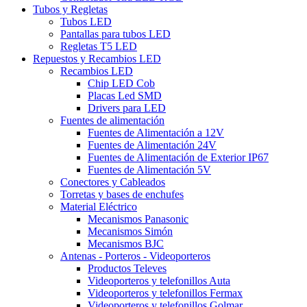
Tubos y Regletas
Tubos LED
Pantallas para tubos LED
Regletas T5 LED
Repuestos y Recambios LED
Recambios LED
Chip LED Cob
Placas Led SMD
Drivers para LED
Fuentes de alimentación
Fuentes de Alimentación a 12V
Fuentes de Alimentación 24V
Fuentes de Alimentación de Exterior IP67
Fuentes de Alimentación 5V
Conectores y Cableados
Torretas y bases de enchufes
Material Eléctrico
Mecanismos Panasonic
Mecanismos Simón
Mecanismos BJC
Antenas - Porteros - Videoporteros
Productos Televes
Videoporteros y telefonillos Auta
Videoporteros y telefonillos Fermax
Videoporteros y telefonillos Golmar