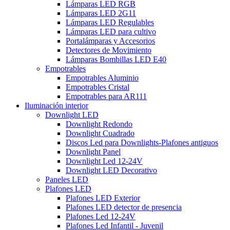
Lámparas LED RGB
Lámparas LED 2G11
Lámparas LED Regulables
Lámparas LED para cultivo
Portalámparas y Accesorios
Detectores de Movimiento
Lámparas Bombillas LED E40
Empotrables
Empotrables Aluminio
Empotrables Cristal
Empotrables para AR111
Iluminación interior
Downlight LED
Downlight Redondo
Downlight Cuadrado
Discos Led para Downlights-Plafones antiguos
Downlight Panel
Downlight Led 12-24V
Downlight LED Decorativo
Paneles LED
Plafones LED
Plafones LED Exterior
Plafones LED detector de presencia
Plafones Led 12-24V
Plafones Led Infantil - Juvenil