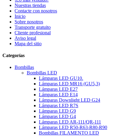
Nuestras tiendas
Contacte con nosotros
Inicio
Sobre nosotros
Transporte gratuito
Cliente profesional
Aviso legal
Mapa del sitio
Categorías
Bombillas
Bombillas LED
Lámparas LED GU10.
Lámparas LED MR16 (GU5,3)
Lámparas LED E27
Lámparas LED E14
Lámparas Downlight LED G24
Lámparas LED R7S
Lámparas LED G9
Lámparas LED G4
Lámparas LED AR-111/QR-111
Lámparas LED R50-R63-R80-R90
Bombillas FILAMENTO LED