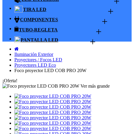
+
+
TIRA LED
+
COMPONENTES
+
TUBO-REGLETA
+
PANTALLA LED
Iluminación Exterior
Proyectores / Focos LED
Proyectores LED Eco
Foco proyector LED COB PRO 20W
¡Oferta!
Ver más grande