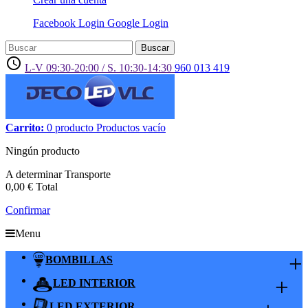
Facebook Login
Google Login
Buscar
access_time
L-V 09:30-20:00 / S. 10:30-14:30
960 013 419
Carrito:
0
producto
Productos
vacío
Ningún producto
A determinar
Transporte
0,00 €
Total
Confirmar
Menu
+
BOMBILLAS
+
LED INTERIOR
LED EXTERIOR