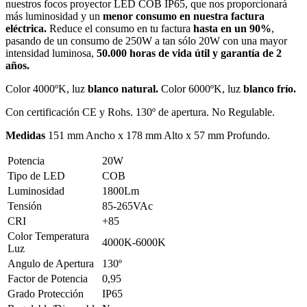
nuestros focos proyector LED COB IP65, que nos proporcionará
más luminosidad y un
menor consumo en nuestra factura
eléctrica.
Reduce el consumo en tu factura
hasta en un 90%
,
pasando de un consumo de 250W a tan sólo 20W con una mayor
intensidad luminosa,
50.000 horas de vida útil y garantía de 2
años.
Color 4000ºK, luz
blanco natural.
Color 6000ºK, luz
blanco frío.
Con certificación CE y Rohs. 130º de apertura. No Regulable.
Medidas
151 mm Ancho x 178 mm Alto x 57 mm Profundo.
Potencia
20W
Tipo de LED
COB
Luminosidad
1800Lm
Tensión
85-265VAc
CRI
+85
Color Temperatura
4000K-6000K
Luz
Angulo de Apertura
130º
Factor de Potencia
0,95
Grado Protección
IP65