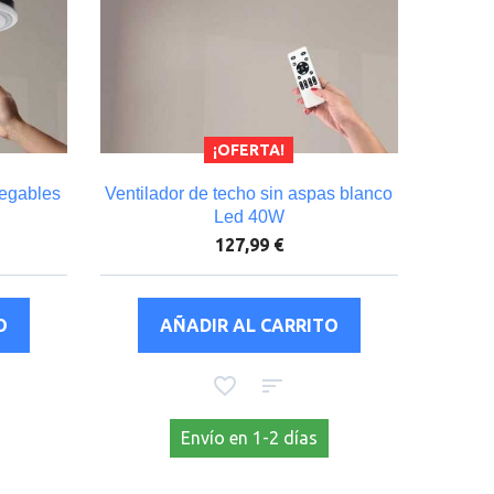
¡OFERTA!
legables
Ventilador de techo sin aspas blanco
Led 40W
127,99 €
Envío en 1-2 días