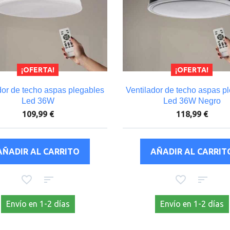
¡OFERTA!
¡OFERTA!
dor de techo aspas plegables
Ventilador de techo aspas p
Led 36W
Led 36W Negro
109,99 €
118,99 €
Envío en 1-2 días
Envío en 1-2 días