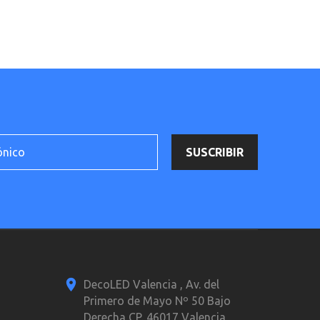
DecoLED Valencia , Av. del
Primero de Mayo Nº 50 Bajo
Derecha CP. 46017 Valencia