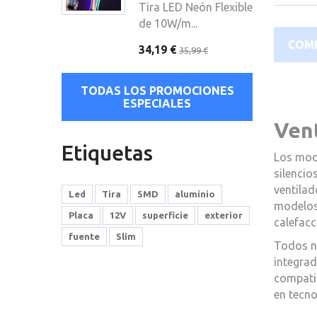
Tira LED Neón Flexible
de 10W/m...
COMP
34,19 €
35,99 €
TODAS LOS PROMOCIONES
ESPECIALES
Ven
Etiquetas
Los mod
silenci
ventilad
Led
Tira
SMD
aluminio
modelos 
Placa
12V
superficie
exterior
calefac
fuente
Slim
Todos nu
integrad
compatib
en tecn