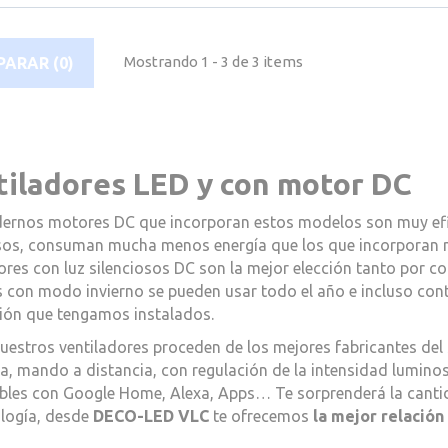
Mostrando 1 - 3 de 3 items
ARAR (
0
)
tiladores LED y con motor DC
ernos motores DC que incorporan estos modelos son muy efic
osos, consuman mucha menos energía que los que incorporan 
ores con luz silenciosos DC son la mejor elección tanto por 
con modo invierno se pueden usar todo el año e incluso contr
ción que tengamos instalados.
estros ventiladores proceden de los mejores fabricantes del 
a, mando a distancia, con regulación de la intensidad luminos
les con Google Home, Alexa, Apps… Te sorprenderá la cantida
ología, desde
DECO-LED VLC
te ofrecemos
la mejor relación