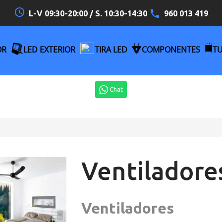
access_time
L-V 09:30-20:00 / S. 10:30-14:30
960 013 419
OR
LED EXTERIOR
TIRA LED
COMPONENTES
T
Chat
Ventiladore
Ventiladores