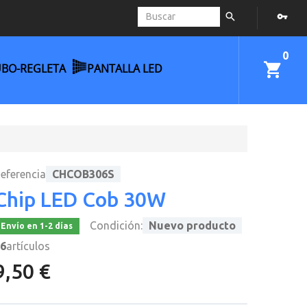
0
UBO-REGLETA
PANTALLA LED
eferencia
CHCOB306S
Chip LED Cob 30W
Condición:
Nuevo producto
Envío en 1-2 días
6
artículos
9,50 €