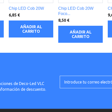
Chip LED Cob 20W
Chip LED Cob 20W
C
Foco...
6,85 €
9,
8,50 €
AÑADIR AL
CARRITO
AÑADIR AL
CARRITO
ficaciones de Deco-Led VLC
información de descuento.