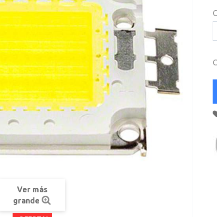
C
C
Ver más
grande