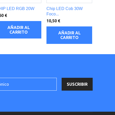
HIP LED RGB 20W
Chip LED Cob 30W
Foco...
60 €
10,50 €
AÑADIR AL
CARRITO
AÑADIR AL
CARRITO