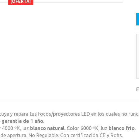
¡OFERTA!
tuye y repara tus focos/proyectores LED en los cuales no fun
y
garantía de 1 año.
 4000 ºK, luz
blanco natural
. Color 6000 ºK, luz
blanco frío
.
de apertura. No Regulable. Con certificación CE y Rohs.