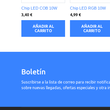
Chip LED COB 10W
Chip LED RGB 10W
3,40 €
4,99 €
AÑADIR AL
AÑADIR AL
CARRITO
CARRITO
Boletín
Suscribirse a la lista de correo para recibir noti
sobre nuevas llegadas, ofertas especiales y otra 