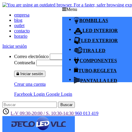
Menu
empresa
blog
BOMBILLAS
outlet
LED INTERIOR
contacto
horario
LED EXTERIOR
Iniciar sesión
TIRA LED
Correo electrónico
COMPONENTES
Contraseña
TUBO-REGLETA
Iniciar sesión
PANTALLA LED
Crear una cuenta
Facebook Login
Google Login
Buscar
access_time
L-V 09:30-20:00 / S. 10:30-14:30
960 013 419