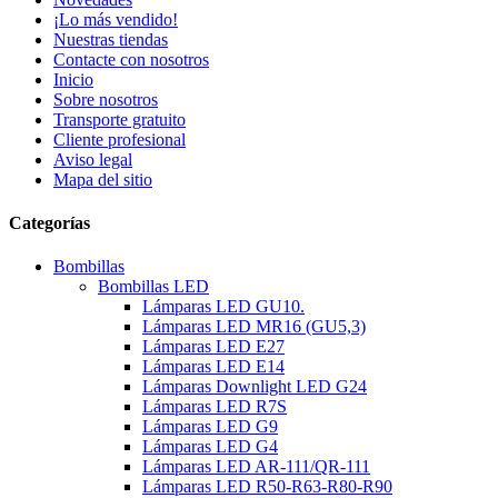
¡Lo más vendido!
Nuestras tiendas
Contacte con nosotros
Inicio
Sobre nosotros
Transporte gratuito
Cliente profesional
Aviso legal
Mapa del sitio
Categorías
Bombillas
Bombillas LED
Lámparas LED GU10.
Lámparas LED MR16 (GU5,3)
Lámparas LED E27
Lámparas LED E14
Lámparas Downlight LED G24
Lámparas LED R7S
Lámparas LED G9
Lámparas LED G4
Lámparas LED AR-111/QR-111
Lámparas LED R50-R63-R80-R90