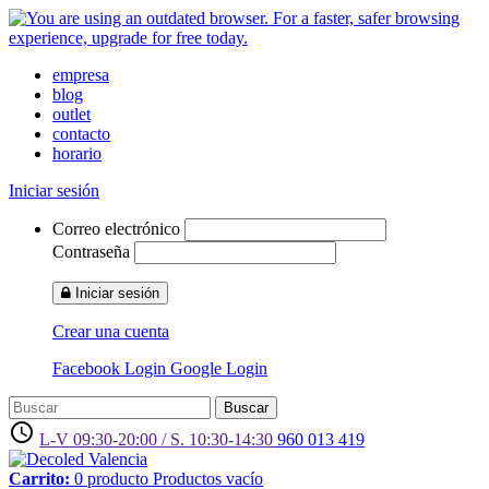
empresa
blog
outlet
contacto
horario
Iniciar sesión
Correo electrónico
Contraseña
Iniciar sesión
Crear una cuenta
Facebook Login
Google Login
Buscar
access_time
L-V 09:30-20:00 / S. 10:30-14:30
960 013 419
Carrito:
0
producto
Productos
vacío