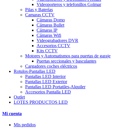
Videoporteros y telefonillos Golmar
Pilas y Baterías
Camaras CCTV
Cámaras Domo
Cámaras Bullet
Cámaras IP
Cámaras Wifi
Videograbadores DVR
Accesorios CCTV
Kits CCTV
Motores y Automatismos para puertas de garaje
Puertas seccionales y basculantes
Cargadores coches eléctricos
Rotulos-Pantallas LED
Pantallas LED Interior
Pantallas LED Exterior
Pantallas LED Portatiles-Alquiler
Accesorios Pantalla LED
Outlet
LOTES PRODUCTOS LED
Mi cuenta
Mis pedidos