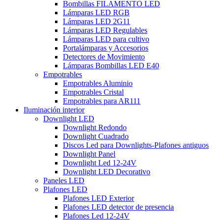
Bombillas FILAMENTO LED
Lámparas LED RGB
Lámparas LED 2G11
Lámparas LED Regulables
Lámparas LED para cultivo
Portalámparas y Accesorios
Detectores de Movimiento
Lámparas Bombillas LED E40
Empotrables
Empotrables Aluminio
Empotrables Cristal
Empotrables para AR111
Iluminación interior
Downlight LED
Downlight Redondo
Downlight Cuadrado
Discos Led para Downlights-Plafones antiguos
Downlight Panel
Downlight Led 12-24V
Downlight LED Decorativo
Paneles LED
Plafones LED
Plafones LED Exterior
Plafones LED detector de presencia
Plafones Led 12-24V