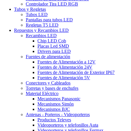
Controlador Tira LED RGB
Tubos y Regletas
Tubos LED
Pantallas para tubos LED
Regletas T5 LED
Repuestos y Recambios LED
Recambios LED
Chip LED Cob
Placas Led SMD
Drivers para LED
Fuentes de alimentación
Fuentes de Alimentación a 12V
Fuentes de Alimentación 24V
Fuentes de Alimentación de Exterior IP67
Fuentes de Alimentación 5V
Conectores y Cableados
Torretas y bases de enchufes
Material Eléctrico
Mecanismos Panasonic
Mecanismos Simón
Mecanismos BJC
Antenas - Porteros - Videoporteros
Productos Televes
Videoporteros y telefonillos Auta
Videoporteros y telefonillos Fermax