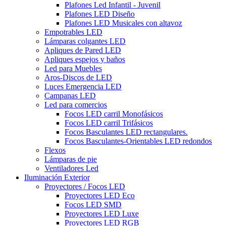
Plafones Led Infantil - Juvenil
Plafones LED Diseño
Plafones LED Musicales con altavoz
Empotrables LED
Lámparas colgantes LED
Apliques de Pared LED
Apliques espejos y baños
Led para Muebles
Aros-Discos de LED
Luces Emergencia LED
Campanas LED
Led para comercios
Focos LED carril Monofásicos
Focos LED carril Trifásicos
Focos Basculantes LED rectangulares.
Focos Basculantes-Orientables LED redondos
Flexos
Lámparas de pie
Ventiladores Led
Iluminación Exterior
Proyectores / Focos LED
Proyectores LED Eco
Focos LED SMD
Proyectores LED Luxe
Proyectores LED RGB