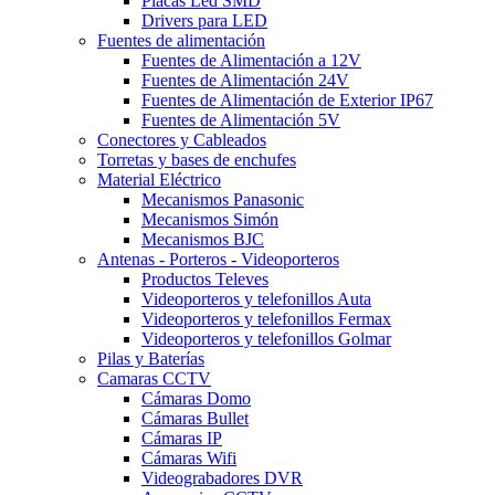
Placas Led SMD
Drivers para LED
Fuentes de alimentación
Fuentes de Alimentación a 12V
Fuentes de Alimentación 24V
Fuentes de Alimentación de Exterior IP67
Fuentes de Alimentación 5V
Conectores y Cableados
Torretas y bases de enchufes
Material Eléctrico
Mecanismos Panasonic
Mecanismos Simón
Mecanismos BJC
Antenas - Porteros - Videoporteros
Productos Televes
Videoporteros y telefonillos Auta
Videoporteros y telefonillos Fermax
Videoporteros y telefonillos Golmar
Pilas y Baterías
Camaras CCTV
Cámaras Domo
Cámaras Bullet
Cámaras IP
Cámaras Wifi
Videograbadores DVR