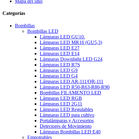
Mapa del sitio
Categorías
Bombillas
Bombillas LED
Lámparas LED GU10.
Lámparas LED MR16 (GU5,3)
Lámparas LED E27
Lámparas LED E14
Lámparas Downlight LED G24
Lámparas LED R7S
Lámparas LED G9
Lámparas LED G4
Lámparas LED AR-111/QR-111
Lámparas LED R50-R63-R80-R90
Bombillas FILAMENTO LED
Lámparas LED RGB
Lámparas LED 2G11
Lámparas LED Regulables
Lámparas LED para cultivo
Portalámparas y Accesorios
Detectores de Movimiento
Lámparas Bombillas LED E40
Empotrables