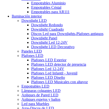
Empotrables Aluminio
Empotrables Cristal
Empotrables para AR111
Iluminación interior
Downlight LED
Downlight Redondo
Downlight Cuadrado
Discos Led para Downlights-Plafones antiguos
Downlight Panel
Downlight Led 12-24V
Downlight LED Decorativo
Paneles LED
Plafones LED
Plafones LED Exterior
Plafones LED detector de presencia
Plafones Led 12-24V
Plafones Led Infantil - Juvenil
Plafones LED Diseño
Plafones LED Musicales con altavoz
Empotrables LED
Lámparas colgantes LED
Apliques de Pared LED
Apliques espejos y baños
Led para Muebles
Aros-Discos de LED