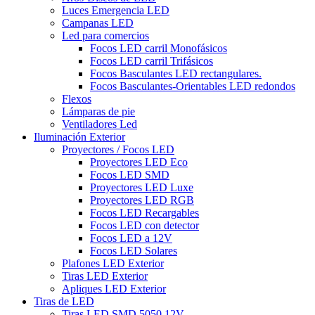
Luces Emergencia LED
Campanas LED
Led para comercios
Focos LED carril Monofásicos
Focos LED carril Trifásicos
Focos Basculantes LED rectangulares.
Focos Basculantes-Orientables LED redondos
Flexos
Lámparas de pie
Ventiladores Led
Iluminación Exterior
Proyectores / Focos LED
Proyectores LED Eco
Focos LED SMD
Proyectores LED Luxe
Proyectores LED RGB
Focos LED Recargables
Focos LED con detector
Focos LED a 12V
Focos LED Solares
Plafones LED Exterior
Tiras LED Exterior
Apliques LED Exterior
Tiras de LED
Tiras LED SMD 5050 12V