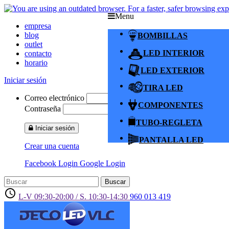
Menu
empresa
blog
BOMBILLAS
outlet
LED INTERIOR
contacto
horario
LED EXTERIOR
Iniciar sesión
TIRA LED
Correo electrónico
COMPONENTES
Contraseña
TUBO-REGLETA
Iniciar sesión
PANTALLA LED
Crear una cuenta
Facebook Login
Google Login
Buscar
access_time
L-V 09:30-20:00 / S. 10:30-14:30
960 013 419