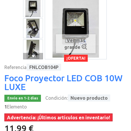
Ver más
grande
¡OFERTA!
Referencia
FNLCOB104P
Foco Proyector LED COB 10W
LUXE
Condición:
Nuevo producto
Envío en 1-2 días
1
Elemento
Advertencia: ¡Últimos artículos en inventario!
11,99 €