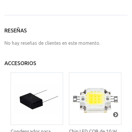
RESEÑAS
No hay reseñas de clientes en este momento.
ACCESORIOS
Condensador para...
Chip LED COB de 10 W,...
Dr