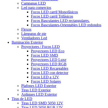
Campanas LED
Led para comercios
Focos LED carril Monofásicos
Focos LED carril Trifásicos
Focos Basculantes LED rectangulares.
Focos Basculantes-Orientables LED redondos
Flexos
Lámparas de pie
Ventiladores Led
Iluminación Exterior
Proyectores / Focos LED
Proyectores LED Eco
Focos LED SMD
Proyectores LED Luxe
Proyectores LED RGB
Focos LED Recargables
Focos LED con detector
Focos LED a 12V
Focos LED Solares
Plafones LED Exterior
Tiras LED Exterior
Apliques LED Exterior
Tiras de LED
Tiras LED SMD 5050 12V
Tiras LED 5050 RGB 12V