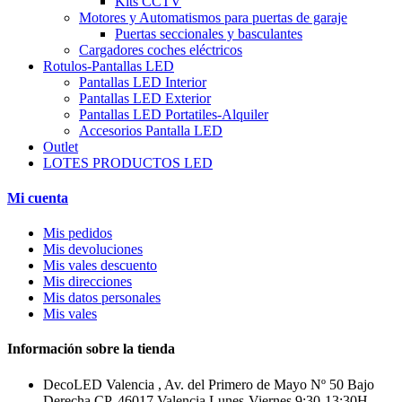
Kits CCTV
Motores y Automatismos para puertas de garaje
Puertas seccionales y basculantes
Cargadores coches eléctricos
Rotulos-Pantallas LED
Pantallas LED Interior
Pantallas LED Exterior
Pantallas LED Portatiles-Alquiler
Accesorios Pantalla LED
Outlet
LOTES PRODUCTOS LED
Mi cuenta
Mis pedidos
Mis devoluciones
Mis vales descuento
Mis direcciones
Mis datos personales
Mis vales
Información sobre la tienda
DecoLED Valencia , Av. del Primero de Mayo Nº 50 Bajo
Derecha CP. 46017 Valencia Lunes-Viernes 9:30-13:30H -