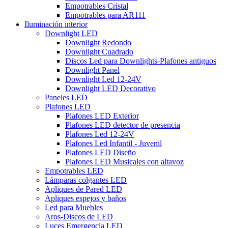
Empotrables Cristal
Empotrables para AR111
Iluminación interior
Downlight LED
Downlight Redondo
Downlight Cuadrado
Discos Led para Downlights-Plafones antiguos
Downlight Panel
Downlight Led 12-24V
Downlight LED Decorativo
Paneles LED
Plafones LED
Plafones LED Exterior
Plafones LED detector de presencia
Plafones Led 12-24V
Plafones Led Infantil - Juvenil
Plafones LED Diseño
Plafones LED Musicales con altavoz
Empotrables LED
Lámparas colgantes LED
Apliques de Pared LED
Apliques espejos y baños
Led para Muebles
Aros-Discos de LED
Luces Emergencia LED