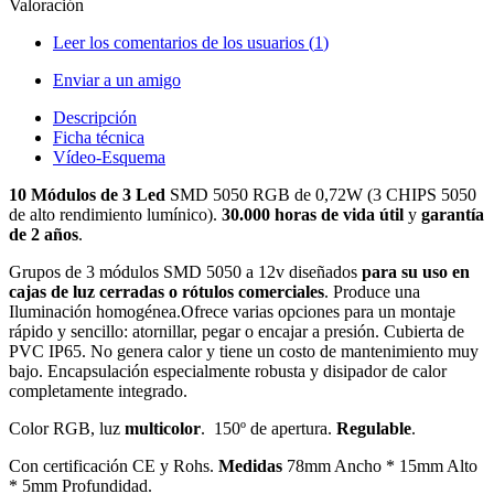
Valoración
Leer los comentarios de los usuarios (
1
)
Enviar a un amigo
Descripción
Ficha técnica
Vídeo-Esquema
10 Módulos de 3 Led
SMD 5050 RGB de 0,72W (3 CHIPS 5050
de alto rendimiento lumínico).
30.000 horas de vida útil
y
garantía
de 2 años
.
Grupos de 3 módulos SMD 5050 a 12v diseñados
para su uso en
cajas de luz cerradas o rótulos comerciales
. Produce una
Iluminación homogénea.Ofrece varias opciones para un montaje
rápido y sencillo: atornillar, pegar o encajar a presión. Cubierta de
PVC IP65
. No genera calor y tiene un costo de mantenimiento muy
bajo.
Encapsulación especialmente robusta y disipador de calor
completamente integrado.
Color RGB, luz
multicolor
. 150º de apertura.
Regulable
.
Con certificación CE y Rohs.
Medidas
78mm Ancho * 15mm Alto
* 5mm Profundidad.