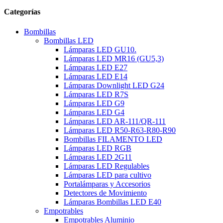
Categorías
Bombillas
Bombillas LED
Lámparas LED GU10.
Lámparas LED MR16 (GU5,3)
Lámparas LED E27
Lámparas LED E14
Lámparas Downlight LED G24
Lámparas LED R7S
Lámparas LED G9
Lámparas LED G4
Lámparas LED AR-111/QR-111
Lámparas LED R50-R63-R80-R90
Bombillas FILAMENTO LED
Lámparas LED RGB
Lámparas LED 2G11
Lámparas LED Regulables
Lámparas LED para cultivo
Portalámparas y Accesorios
Detectores de Movimiento
Lámparas Bombillas LED E40
Empotrables
Empotrables Aluminio