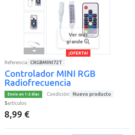
Ver más
grande
¡OFERTA!
Referencia
CRGBMINI72T
Controlador MINI RGB
Radiofrecuencia
Condición:
Nuevo producto
Envío en 1-2 días
5
artículos
8,99 €