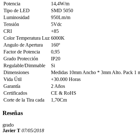
Potencia
14,4W/m
Tipo de LED
SMD 5050
Luminosidad
950Lm/m
Tensión
5Vdc
CRI
+85
Color Temperatura Luz
6000K
Angulo de Apertura
160º
Factor de Potencia
0,95
Grado Protección
IP20
Regulable/Dimmable
Si
Dimensiones
Medidas 10mm Ancho * 3mm Alto. Pack 1 me
Vida Útil
+30.000 Horas
Garantía
2 Años
Certificados
CE & RoHS
Corte de la Tira cada
1,70Cm
Reseñas
grado
Javier T
07/05/2018