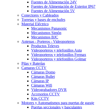
Fuentes de Alimentación 24V
Fuentes de Alimentación de Exterior IP67
Fuentes de Alimentación 5V
Conectores y Cableados
Torretas y bases de enchufes
Material Eléctrico
Mecanismos Panasonic
Mecanismos Simón
Mecanismos BJC
Antenas - Porteros - Videoporteros
Productos Televes
Videoporteros y telefonillos Auta
Videoporteros y telefonillos Fermax
Videoporteros y telefonillos Golmar
Pilas y Baterías
Camaras CCTV
Cámaras Domo
Cámaras Bullet
Cámaras IP
Cámaras Wifi
Videograbadores DVR
Accesorios CCTV
Kits CCTV
Motores y Automatismos para puertas de garaje
Puertas seccionales y basculantes