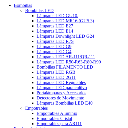
Bombillas
Bombillas LED
Lámparas LED GU10.
Lámparas LED MR16 (GU5,3)
Lámparas LED E27
Lámparas LED E14
Lámparas Downlight LED G24
Lámparas LED R7S
Lámparas LED G9
Lámparas LED G4
Lámparas LED AR-111/QR-111
Lámparas LED R50-R63-R80-R90
Bombillas FILAMENTO LED
Lámparas LED RGB
Lámparas LED 2G11
Lámparas LED Regulables
Lámparas LED para cultivo
Portalámparas y Accesorios
Detectores de Movimiento
Lámparas Bombillas LED E40
Empotrables
Empotrables Aluminio
Empotrables Cristal
Empotrables para AR111