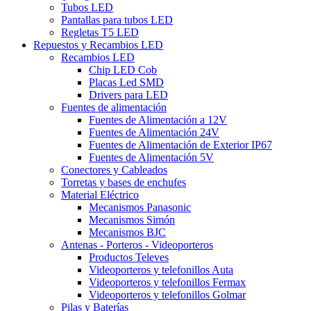
Tubos LED
Pantallas para tubos LED
Regletas T5 LED
Repuestos y Recambios LED
Recambios LED
Chip LED Cob
Placas Led SMD
Drivers para LED
Fuentes de alimentación
Fuentes de Alimentación a 12V
Fuentes de Alimentación 24V
Fuentes de Alimentación de Exterior IP67
Fuentes de Alimentación 5V
Conectores y Cableados
Torretas y bases de enchufes
Material Eléctrico
Mecanismos Panasonic
Mecanismos Simón
Mecanismos BJC
Antenas - Porteros - Videoporteros
Productos Televes
Videoporteros y telefonillos Auta
Videoporteros y telefonillos Fermax
Videoporteros y telefonillos Golmar
Pilas y Baterías