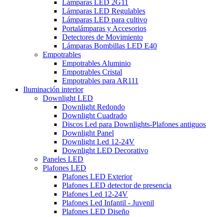
Lámparas LED 2G11
Lámparas LED Regulables
Lámparas LED para cultivo
Portalámparas y Accesorios
Detectores de Movimiento
Lámparas Bombillas LED E40
Empotrables
Empotrables Aluminio
Empotrables Cristal
Empotrables para AR111
Iluminación interior
Downlight LED
Downlight Redondo
Downlight Cuadrado
Discos Led para Downlights-Plafones antiguos
Downlight Panel
Downlight Led 12-24V
Downlight LED Decorativo
Paneles LED
Plafones LED
Plafones LED Exterior
Plafones LED detector de presencia
Plafones Led 12-24V
Plafones Led Infantil - Juvenil
Plafones LED Diseño