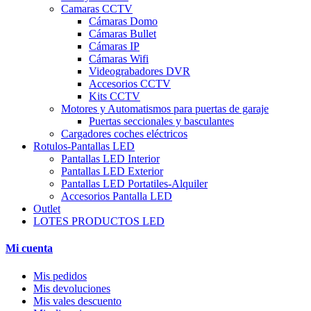
Camaras CCTV
Cámaras Domo
Cámaras Bullet
Cámaras IP
Cámaras Wifi
Videograbadores DVR
Accesorios CCTV
Kits CCTV
Motores y Automatismos para puertas de garaje
Puertas seccionales y basculantes
Cargadores coches eléctricos
Rotulos-Pantallas LED
Pantallas LED Interior
Pantallas LED Exterior
Pantallas LED Portatiles-Alquiler
Accesorios Pantalla LED
Outlet
LOTES PRODUCTOS LED
Mi cuenta
Mis pedidos
Mis devoluciones
Mis vales descuento