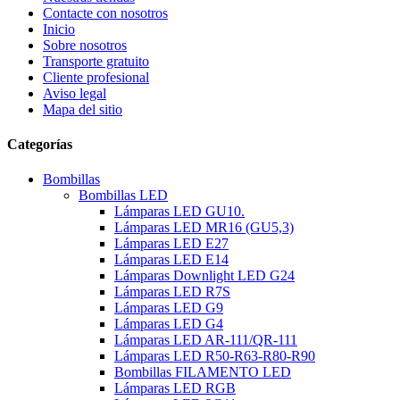
Contacte con nosotros
Inicio
Sobre nosotros
Transporte gratuito
Cliente profesional
Aviso legal
Mapa del sitio
Categorías
Bombillas
Bombillas LED
Lámparas LED GU10.
Lámparas LED MR16 (GU5,3)
Lámparas LED E27
Lámparas LED E14
Lámparas Downlight LED G24
Lámparas LED R7S
Lámparas LED G9
Lámparas LED G4
Lámparas LED AR-111/QR-111
Lámparas LED R50-R63-R80-R90
Bombillas FILAMENTO LED
Lámparas LED RGB