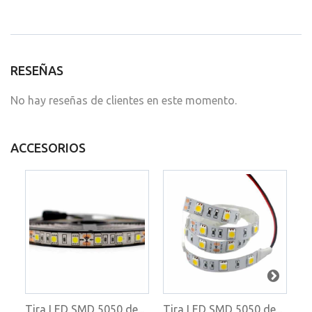
RESEÑAS
No hay reseñas de clientes en este momento.
ACCESORIOS
Tira LED SMD 5050 de...
Tira LED SMD 5050 de...
Ti