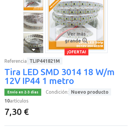
Ver más
grande
¡OFERTA!
Referencia
TLIP441821M
Tira LED SMD 3014 18 W/m
12V IP44 1 metro
Condición:
Nuevo producto
Envío en 2-3 días
10
artículos
7,30 €