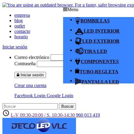
Menu
empresa
blog
BOMBILLAS
outlet
LED INTERIOR
contacto
horario
LED EXTERIOR
Iniciar sesión
TIRA LED
Correo electrónico
COMPONENTES
Contraseña
TUBO-REGLETA
Iniciar sesión
PANTALLA LED
Crear una cuenta
Facebook Login
Google Login
Buscar
access_time
L-V 09:30-20:00 / S. 10:30-14:30
960 013 419