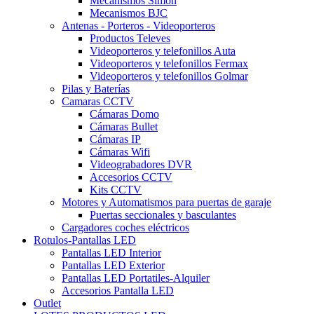
Mecanismos Simón
Mecanismos BJC
Antenas - Porteros - Videoporteros
Productos Televes
Videoporteros y telefonillos Auta
Videoporteros y telefonillos Fermax
Videoporteros y telefonillos Golmar
Pilas y Baterías
Camaras CCTV
Cámaras Domo
Cámaras Bullet
Cámaras IP
Cámaras Wifi
Videograbadores DVR
Accesorios CCTV
Kits CCTV
Motores y Automatismos para puertas de garaje
Puertas seccionales y basculantes
Cargadores coches eléctricos
Rotulos-Pantallas LED
Pantallas LED Interior
Pantallas LED Exterior
Pantallas LED Portatiles-Alquiler
Accesorios Pantalla LED
Outlet