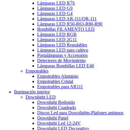
Lámparas LED R7S
Lámparas LED G9
Lámparas LED G4
Lámparas LED AR-111/QR-111
Lámparas LED R50-R63-R80-R90
Bombillas FILAMENTO LED
Lámparas LED RGB
Lámparas LED 2G11
Lámparas LED Regulables
Lámparas LED para cultivo
Portalámparas y Accesorios
Detectores de Movimiento
Lámparas Bombillas LED E40
Empotrables
Empotrables Aluminio
Empotrables Cristal
Empotrables para AR111
Iluminación interior
Downlight LED
Downlight Redondo
Downlight Cuadrado
Discos Led para Downlights-Plafones antiguos
Downlight Panel
Downlight Led 12-24V
Downlight LED Decorativo