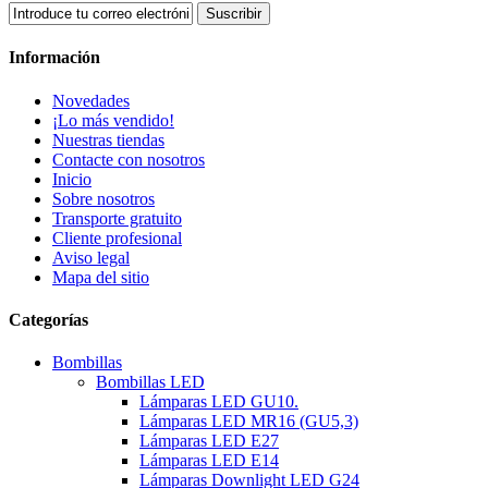
Suscribir
Información
Novedades
¡Lo más vendido!
Nuestras tiendas
Contacte con nosotros
Inicio
Sobre nosotros
Transporte gratuito
Cliente profesional
Aviso legal
Mapa del sitio
Categorías
Bombillas
Bombillas LED
Lámparas LED GU10.
Lámparas LED MR16 (GU5,3)
Lámparas LED E27
Lámparas LED E14
Lámparas Downlight LED G24