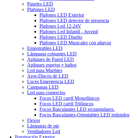
Paneles LED
Plafones LED
Plafones LED Exterior
Plafones LED detector de presencia
Plafones Led 12-24V
Plafones Led Infantil - Juvenil
Plafones LED Diseño
Plafones LED Musicales con altavoz
Empotrables LED
Lámparas colgantes LED
Apliques de Pared LED
Apliques espejos y baños
Led para Muebles
Aros-Discos de LED
Luces Emergencia LED
Campanas LED
Led para comercios
Focos LED carril Monofásicos
Focos LED carril Trifásicos
Focos Basculantes LED rectangulares.
Focos Basculantes-Orientables LED redondos
Flexos
Lámparas de pie
Ventiladores Led
Iluminación Exterior