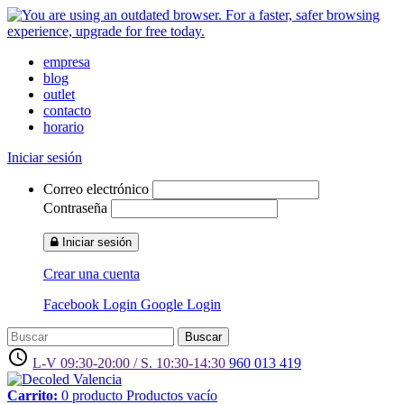
empresa
blog
outlet
contacto
horario
Iniciar sesión
Correo electrónico
Contraseña
Iniciar sesión
Crear una cuenta
Facebook Login
Google Login
Buscar
access_time
L-V 09:30-20:00 / S. 10:30-14:30
960 013 419
Carrito:
0
producto
Productos
vacío