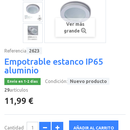
Ver más
grande
Referencia
2623
Empotrable estanco IP65
aluminio
Condición:
Nuevo producto
Envío en 1-2 días
29
artículos
11,99 €
Cantidad
AÑADIR AL CARRITO