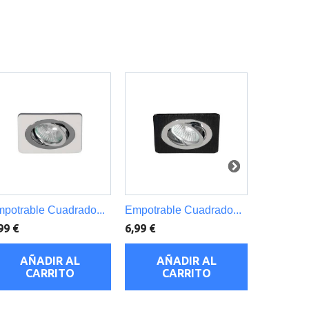
potrable Cuadrado...
Empotrable Cuadrado...
Empotrab
99 €
6,99 €
7,50 €
AÑADIR AL
AÑADIR AL
AÑ
CARRITO
CARRITO
C