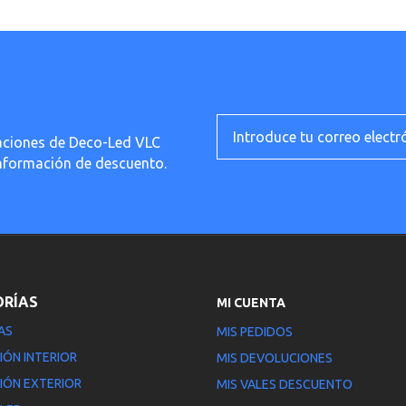
ficaciones de Deco-Led VLC
información de descuento.
ORÍAS
MI CUENTA
AS
MIS PEDIDOS
IÓN INTERIOR
MIS DEVOLUCIONES
IÓN EXTERIOR
MIS VALES DESCUENTO