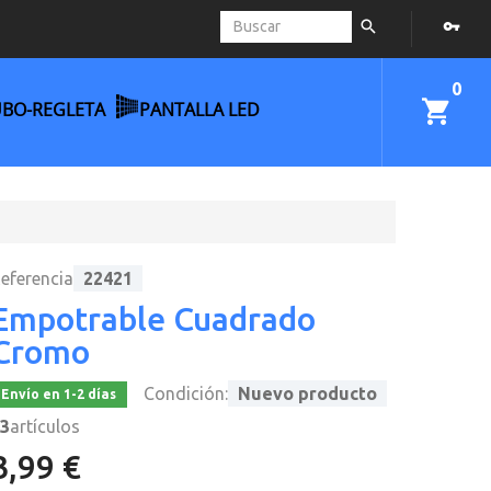
0
UBO-REGLETA
PANTALLA LED
eferencia
22421
Empotrable Cuadrado
Cromo
Condición:
Nuevo producto
Envío en 1-2 días
3
artículos
3,99 €