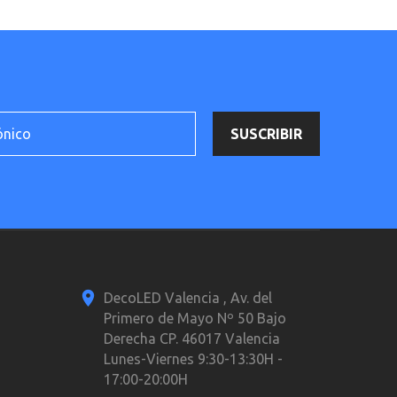
DecoLED Valencia , Av. del
Primero de Mayo Nº 50 Bajo
Derecha CP. 46017 Valencia
Lunes-Viernes 9:30-13:30H -
17:00-20:00H