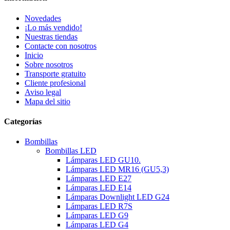
Novedades
¡Lo más vendido!
Nuestras tiendas
Contacte con nosotros
Inicio
Sobre nosotros
Transporte gratuito
Cliente profesional
Aviso legal
Mapa del sitio
Categorías
Bombillas
Bombillas LED
Lámparas LED GU10.
Lámparas LED MR16 (GU5,3)
Lámparas LED E27
Lámparas LED E14
Lámparas Downlight LED G24
Lámparas LED R7S
Lámparas LED G9
Lámparas LED G4