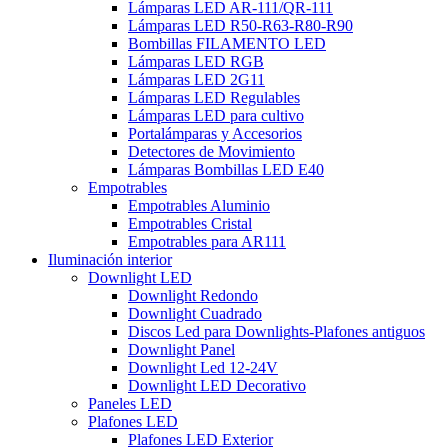
Lámparas LED AR-111/QR-111
Lámparas LED R50-R63-R80-R90
Bombillas FILAMENTO LED
Lámparas LED RGB
Lámparas LED 2G11
Lámparas LED Regulables
Lámparas LED para cultivo
Portalámparas y Accesorios
Detectores de Movimiento
Lámparas Bombillas LED E40
Empotrables
Empotrables Aluminio
Empotrables Cristal
Empotrables para AR111
Iluminación interior
Downlight LED
Downlight Redondo
Downlight Cuadrado
Discos Led para Downlights-Plafones antiguos
Downlight Panel
Downlight Led 12-24V
Downlight LED Decorativo
Paneles LED
Plafones LED
Plafones LED Exterior