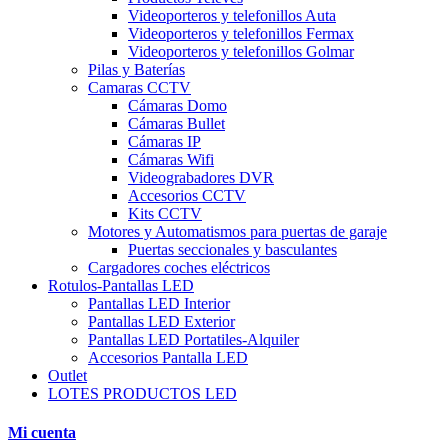
Videoporteros y telefonillos Auta
Videoporteros y telefonillos Fermax
Videoporteros y telefonillos Golmar
Pilas y Baterías
Camaras CCTV
Cámaras Domo
Cámaras Bullet
Cámaras IP
Cámaras Wifi
Videograbadores DVR
Accesorios CCTV
Kits CCTV
Motores y Automatismos para puertas de garaje
Puertas seccionales y basculantes
Cargadores coches eléctricos
Rotulos-Pantallas LED
Pantallas LED Interior
Pantallas LED Exterior
Pantallas LED Portatiles-Alquiler
Accesorios Pantalla LED
Outlet
LOTES PRODUCTOS LED
Mi cuenta