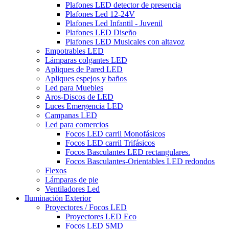
Plafones LED detector de presencia
Plafones Led 12-24V
Plafones Led Infantil - Juvenil
Plafones LED Diseño
Plafones LED Musicales con altavoz
Empotrables LED
Lámparas colgantes LED
Apliques de Pared LED
Apliques espejos y baños
Led para Muebles
Aros-Discos de LED
Luces Emergencia LED
Campanas LED
Led para comercios
Focos LED carril Monofásicos
Focos LED carril Trifásicos
Focos Basculantes LED rectangulares.
Focos Basculantes-Orientables LED redondos
Flexos
Lámparas de pie
Ventiladores Led
Iluminación Exterior
Proyectores / Focos LED
Proyectores LED Eco
Focos LED SMD