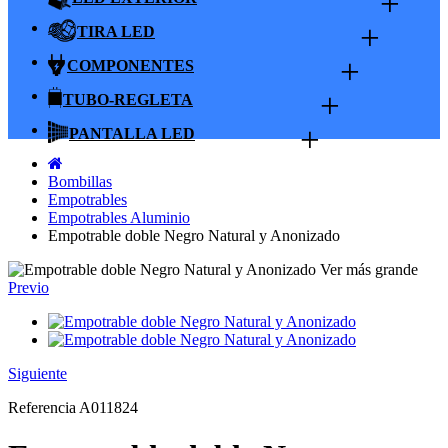
+
+
TIRA LED
+
COMPONENTES
+
TUBO-REGLETA
+
PANTALLA LED
Bombillas
Empotrables
Empotrables Aluminio
Empotrable doble Negro Natural y Anonizado
Ver más grande
Previo
Siguiente
Referencia
A011824