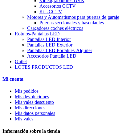
Videograbadores DVR
Accesorios CCTV
Kits CCTV
Motores y Automatismos para puertas de garaje
Puertas seccionales y basculantes
Cargadores coches eléctricos
Rotulos-Pantallas LED
Pantallas LED Interior
Pantallas LED Exterior
Pantallas LED Portatiles-Alquiler
Accesorios Pantalla LED
Outlet
LOTES PRODUCTOS LED
Mi cuenta
Mis pedidos
Mis devoluciones
Mis vales descuento
Mis direcciones
Mis datos personales
Mis vales
Información sobre la tienda