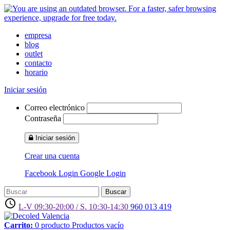
empresa
blog
outlet
contacto
horario
Iniciar sesión
Correo electrónico
Contraseña
Iniciar sesión
Crear una cuenta
Facebook Login
Google Login
Buscar
access_time
L-V 09:30-20:00 / S. 10:30-14:30
960 013 419
Carrito:
0
producto
Productos
vacío