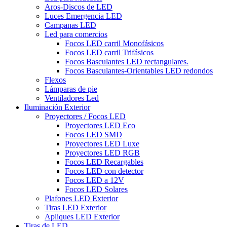
Aros-Discos de LED
Luces Emergencia LED
Campanas LED
Led para comercios
Focos LED carril Monofásicos
Focos LED carril Trifásicos
Focos Basculantes LED rectangulares.
Focos Basculantes-Orientables LED redondos
Flexos
Lámparas de pie
Ventiladores Led
Iluminación Exterior
Proyectores / Focos LED
Proyectores LED Eco
Focos LED SMD
Proyectores LED Luxe
Proyectores LED RGB
Focos LED Recargables
Focos LED con detector
Focos LED a 12V
Focos LED Solares
Plafones LED Exterior
Tiras LED Exterior
Apliques LED Exterior
Tiras de LED