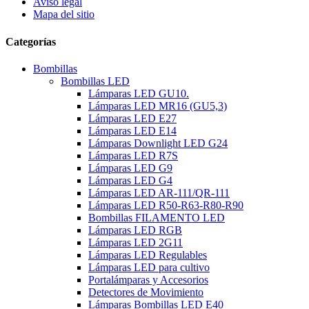
Aviso legal
Mapa del sitio
Categorías
Bombillas
Bombillas LED
Lámparas LED GU10.
Lámparas LED MR16 (GU5,3)
Lámparas LED E27
Lámparas LED E14
Lámparas Downlight LED G24
Lámparas LED R7S
Lámparas LED G9
Lámparas LED G4
Lámparas LED AR-111/QR-111
Lámparas LED R50-R63-R80-R90
Bombillas FILAMENTO LED
Lámparas LED RGB
Lámparas LED 2G11
Lámparas LED Regulables
Lámparas LED para cultivo
Portalámparas y Accesorios
Detectores de Movimiento
Lámparas Bombillas LED E40