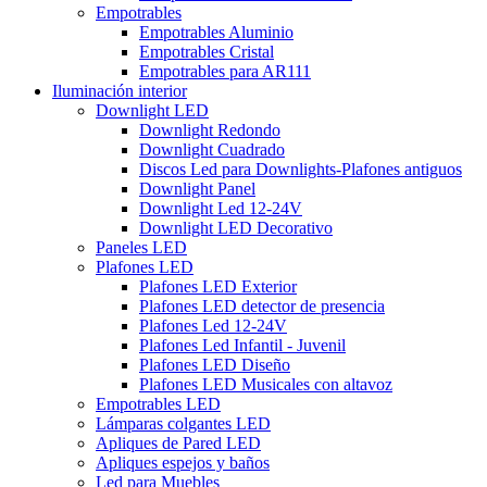
Empotrables
Empotrables Aluminio
Empotrables Cristal
Empotrables para AR111
Iluminación interior
Downlight LED
Downlight Redondo
Downlight Cuadrado
Discos Led para Downlights-Plafones antiguos
Downlight Panel
Downlight Led 12-24V
Downlight LED Decorativo
Paneles LED
Plafones LED
Plafones LED Exterior
Plafones LED detector de presencia
Plafones Led 12-24V
Plafones Led Infantil - Juvenil
Plafones LED Diseño
Plafones LED Musicales con altavoz
Empotrables LED
Lámparas colgantes LED
Apliques de Pared LED
Apliques espejos y baños
Led para Muebles