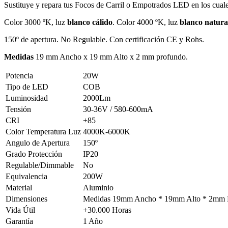
Sustituye y repara tus Focos de Carril o Empotrados LED en los cu
Color 3000 ºK, luz
blanco cálido
. Color 4000 ºK, luz
blanco natura
150º de apertura. No Regulable. Con certificación CE y Rohs.
Medidas
19 mm Ancho x 19 mm Alto x 2 mm profundo.
Potencia
20W
Tipo de LED
COB
Luminosidad
2000Lm
Tensión
30-36V / 580-600mA
CRI
+85
Color Temperatura Luz
4000K-6000K
Angulo de Apertura
150º
Grado Protección
IP20
Regulable/Dimmable
No
Equivalencia
200W
Material
Aluminio
Dimensiones
Medidas 19mm Ancho * 19mm Alto * 2mm 
Vida Útil
+30.000 Horas
Garantía
1 Año