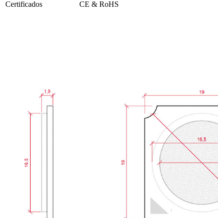
Certificados
CE & RoHS