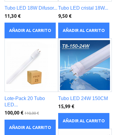
Tubo LED 18W Difusor...
Tubo LED cristal 18W...
11,30 €
9,50 €
AÑADIR AL CARRITO
AÑADIR AL CARRITO
Lote-Pack 20 Tubo
Tubo LED 24W 150CM
LED...
15,99 €
100,00 €
110,00 €
AÑADIR AL CARRITO
AÑADIR AL CARRITO