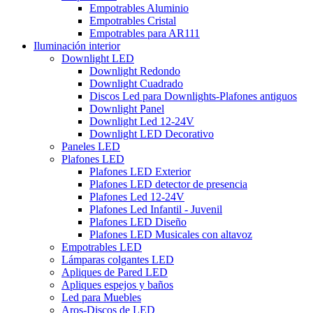
Empotrables Aluminio
Empotrables Cristal
Empotrables para AR111
Iluminación interior
Downlight LED
Downlight Redondo
Downlight Cuadrado
Discos Led para Downlights-Plafones antiguos
Downlight Panel
Downlight Led 12-24V
Downlight LED Decorativo
Paneles LED
Plafones LED
Plafones LED Exterior
Plafones LED detector de presencia
Plafones Led 12-24V
Plafones Led Infantil - Juvenil
Plafones LED Diseño
Plafones LED Musicales con altavoz
Empotrables LED
Lámparas colgantes LED
Apliques de Pared LED
Apliques espejos y baños
Led para Muebles
Aros-Discos de LED