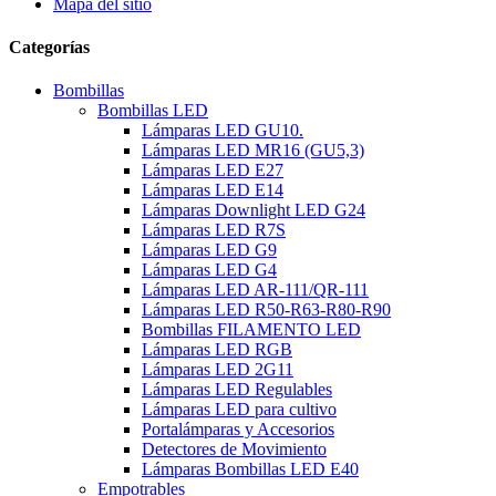
Mapa del sitio
Categorías
Bombillas
Bombillas LED
Lámparas LED GU10.
Lámparas LED MR16 (GU5,3)
Lámparas LED E27
Lámparas LED E14
Lámparas Downlight LED G24
Lámparas LED R7S
Lámparas LED G9
Lámparas LED G4
Lámparas LED AR-111/QR-111
Lámparas LED R50-R63-R80-R90
Bombillas FILAMENTO LED
Lámparas LED RGB
Lámparas LED 2G11
Lámparas LED Regulables
Lámparas LED para cultivo
Portalámparas y Accesorios
Detectores de Movimiento
Lámparas Bombillas LED E40
Empotrables