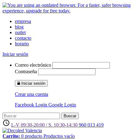
empresa
blog
outlet
contacto
horario
Iniciar sesión
Correo electrónico
Contraseña
Iniciar sesión
Crear una cuenta
Facebook Login
Google Login
Buscar
access_time
L-V 09:30-20:00 / S. 10:30-14:30
960 013 419
Carrito:
0
producto
Productos
vacío