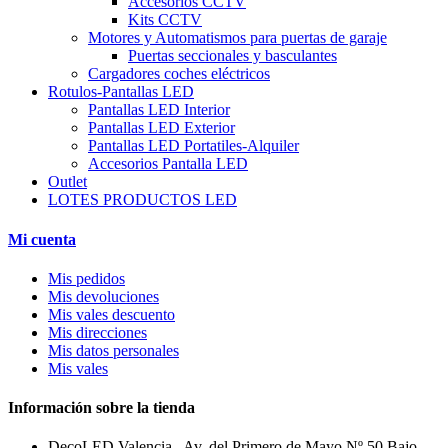
Accesorios CCTV
Kits CCTV
Motores y Automatismos para puertas de garaje
Puertas seccionales y basculantes
Cargadores coches eléctricos
Rotulos-Pantallas LED
Pantallas LED Interior
Pantallas LED Exterior
Pantallas LED Portatiles-Alquiler
Accesorios Pantalla LED
Outlet
LOTES PRODUCTOS LED
Mi cuenta
Mis pedidos
Mis devoluciones
Mis vales descuento
Mis direcciones
Mis datos personales
Mis vales
Información sobre la tienda
DecoLED Valencia , Av. del Primero de Mayo Nº 50 Bajo