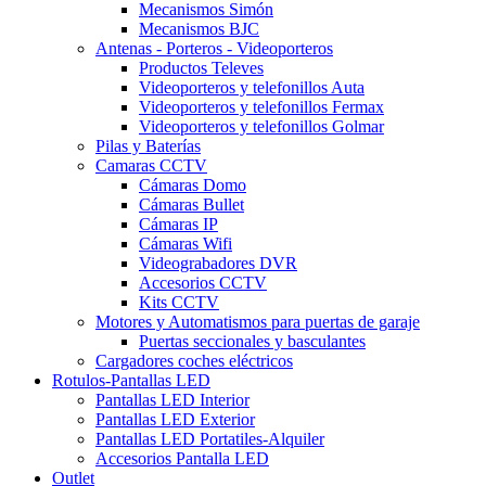
Mecanismos Simón
Mecanismos BJC
Antenas - Porteros - Videoporteros
Productos Televes
Videoporteros y telefonillos Auta
Videoporteros y telefonillos Fermax
Videoporteros y telefonillos Golmar
Pilas y Baterías
Camaras CCTV
Cámaras Domo
Cámaras Bullet
Cámaras IP
Cámaras Wifi
Videograbadores DVR
Accesorios CCTV
Kits CCTV
Motores y Automatismos para puertas de garaje
Puertas seccionales y basculantes
Cargadores coches eléctricos
Rotulos-Pantallas LED
Pantallas LED Interior
Pantallas LED Exterior
Pantallas LED Portatiles-Alquiler
Accesorios Pantalla LED
Outlet