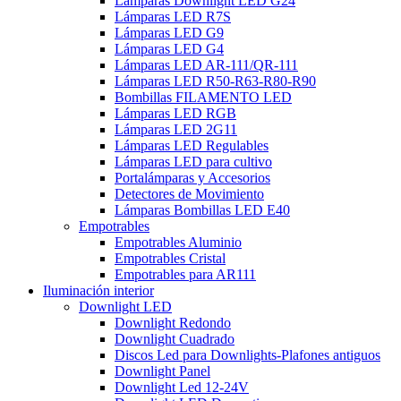
Lámparas Downlight LED G24
Lámparas LED R7S
Lámparas LED G9
Lámparas LED G4
Lámparas LED AR-111/QR-111
Lámparas LED R50-R63-R80-R90
Bombillas FILAMENTO LED
Lámparas LED RGB
Lámparas LED 2G11
Lámparas LED Regulables
Lámparas LED para cultivo
Portalámparas y Accesorios
Detectores de Movimiento
Lámparas Bombillas LED E40
Empotrables
Empotrables Aluminio
Empotrables Cristal
Empotrables para AR111
Iluminación interior
Downlight LED
Downlight Redondo
Downlight Cuadrado
Discos Led para Downlights-Plafones antiguos
Downlight Panel
Downlight Led 12-24V