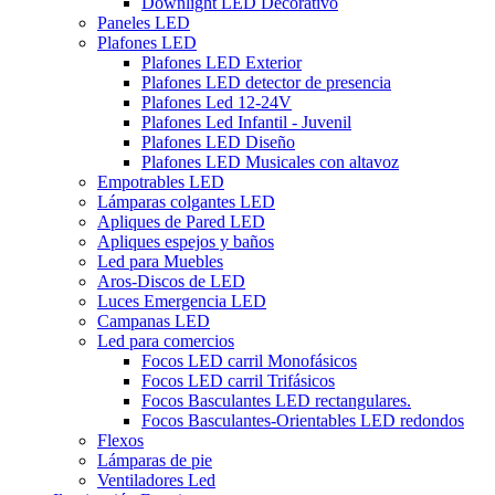
Downlight LED Decorativo
Paneles LED
Plafones LED
Plafones LED Exterior
Plafones LED detector de presencia
Plafones Led 12-24V
Plafones Led Infantil - Juvenil
Plafones LED Diseño
Plafones LED Musicales con altavoz
Empotrables LED
Lámparas colgantes LED
Apliques de Pared LED
Apliques espejos y baños
Led para Muebles
Aros-Discos de LED
Luces Emergencia LED
Campanas LED
Led para comercios
Focos LED carril Monofásicos
Focos LED carril Trifásicos
Focos Basculantes LED rectangulares.
Focos Basculantes-Orientables LED redondos
Flexos
Lámparas de pie
Ventiladores Led