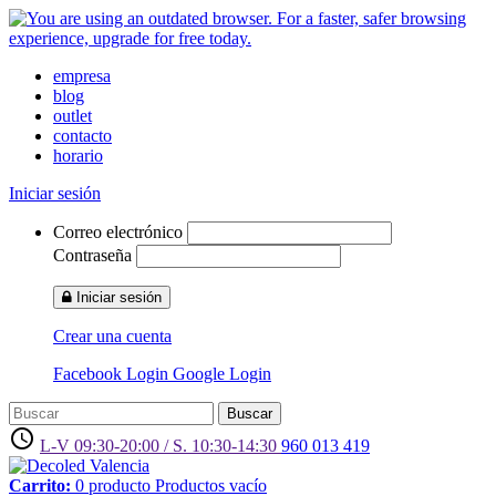
empresa
blog
outlet
contacto
horario
Iniciar sesión
Correo electrónico
Contraseña
Iniciar sesión
Crear una cuenta
Facebook Login
Google Login
Buscar
access_time
L-V 09:30-20:00 / S. 10:30-14:30
960 013 419
Carrito:
0
producto
Productos
vacío