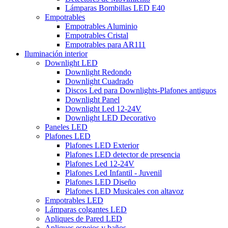
Lámparas Bombillas LED E40
Empotrables
Empotrables Aluminio
Empotrables Cristal
Empotrables para AR111
Iluminación interior
Downlight LED
Downlight Redondo
Downlight Cuadrado
Discos Led para Downlights-Plafones antiguos
Downlight Panel
Downlight Led 12-24V
Downlight LED Decorativo
Paneles LED
Plafones LED
Plafones LED Exterior
Plafones LED detector de presencia
Plafones Led 12-24V
Plafones Led Infantil - Juvenil
Plafones LED Diseño
Plafones LED Musicales con altavoz
Empotrables LED
Lámparas colgantes LED
Apliques de Pared LED
Apliques espejos y baños