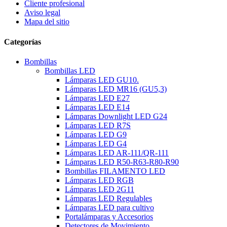
Cliente profesional
Aviso legal
Mapa del sitio
Categorías
Bombillas
Bombillas LED
Lámparas LED GU10.
Lámparas LED MR16 (GU5,3)
Lámparas LED E27
Lámparas LED E14
Lámparas Downlight LED G24
Lámparas LED R7S
Lámparas LED G9
Lámparas LED G4
Lámparas LED AR-111/QR-111
Lámparas LED R50-R63-R80-R90
Bombillas FILAMENTO LED
Lámparas LED RGB
Lámparas LED 2G11
Lámparas LED Regulables
Lámparas LED para cultivo
Portalámparas y Accesorios
Detectores de Movimiento