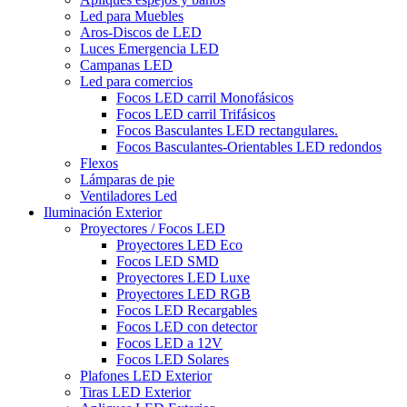
Led para Muebles
Aros-Discos de LED
Luces Emergencia LED
Campanas LED
Led para comercios
Focos LED carril Monofásicos
Focos LED carril Trifásicos
Focos Basculantes LED rectangulares.
Focos Basculantes-Orientables LED redondos
Flexos
Lámparas de pie
Ventiladores Led
Iluminación Exterior
Proyectores / Focos LED
Proyectores LED Eco
Focos LED SMD
Proyectores LED Luxe
Proyectores LED RGB
Focos LED Recargables
Focos LED con detector
Focos LED a 12V
Focos LED Solares
Plafones LED Exterior
Tiras LED Exterior