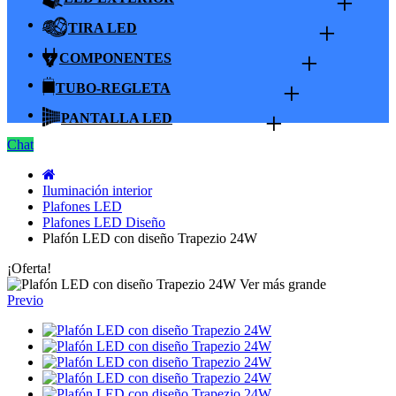
+
+
TIRA LED
+
COMPONENTES
+
TUBO-REGLETA
+
PANTALLA LED
Chat
Iluminación interior
Plafones LED
Plafones LED Diseño
Plafón LED con diseño Trapezio 24W
¡Oferta!
Ver más grande
Previo