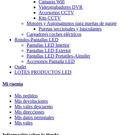
Cámaras Wifi
Videograbadores DVR
Accesorios CCTV
Kits CCTV
Motores y Automatismos para puertas de garaje
Puertas seccionales y basculantes
Cargadores coches eléctricos
Rotulos-Pantallas LED
Pantallas LED Interior
Pantallas LED Exterior
Pantallas LED Portatiles-Alquiler
Accesorios Pantalla LED
Outlet
LOTES PRODUCTOS LED
Mi cuenta
Mis pedidos
Mis devoluciones
Mis vales descuento
Mis direcciones
Mis datos personales
Mis vales
Información sobre la tienda