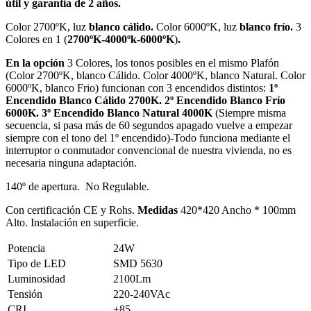
útil y garantía de 2 años.
Color 2700ºK, luz
blanco cálido.
Color 6000ºK, luz
blanco frío.
3
Colores en 1 (
2700ºK-4000ºk-6000ºK
)
.
En la opción
3 Colores, los tonos posibles en el mismo Plafón
(Color 2700ºK, blanco Cálido. Color 4000ºK, blanco Natural. Color
6000ºK, blanco Frio) funcionan con 3 encendidos distintos:
1º
Encendido Blanco Cálido 2700K. 2º Encendido Blanco Frío
6000K. 3º Encendido Blanco Natural 4000K
(Siempre misma
secuencia, si pasa más de 60 segundos apagado vuelve a empezar
siempre con el tono del 1º encendido)-Todo funciona mediante el
interruptor o conmutador convencional de nuestra vivienda, no es
necesaria ninguna adaptación.
140º de apertura. No Regulable.
Con certificación CE y Rohs.
Medidas
420*420 Ancho * 100mm
Alto. Instalación en superficie.
Potencia
24W
Tipo de LED
SMD 5630
Luminosidad
2100Lm
Tensión
220-240VAc
CRI
+85