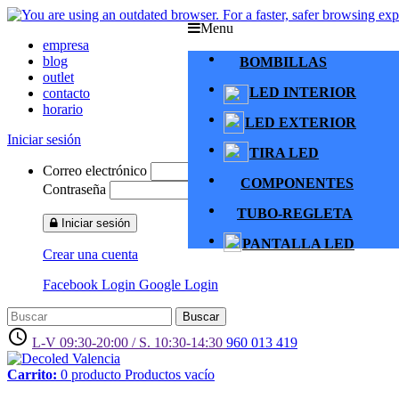
Menu
empresa
blog
BOMBILLAS
outlet
LED INTERIOR
contacto
horario
LED EXTERIOR
Iniciar sesión
TIRA LED
Correo electrónico
COMPONENTES
Contraseña
TUBO-REGLETA
Iniciar sesión
PANTALLA LED
Crear una cuenta
Facebook Login
Google Login
Buscar
access_time
L-V 09:30-20:00 / S. 10:30-14:30
960 013 419
Carrito:
0
producto
Productos
vacío