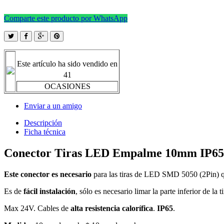
Comparte este producto por WhatsApp
Este artículo ha sido vendido en
41
OCASIONES
Enviar a un amigo
Descripción
Ficha técnica
Conector Tiras LED Empalme 10mm IP65 -
Este conector es necesario
para las tiras de LED SMD 5050 (2Pin) qu
Es de
fácil instalación
, sólo es necesario limar la parte inferior de l
Max 24V.
Cables de
alta resistencia calorífica
.
IP65
.