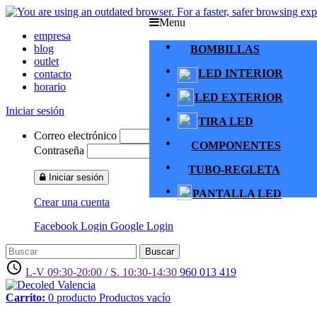
Menu
empresa
blog
BOMBILLAS
outlet
LED INTERIOR
contacto
horario
LED EXTERIOR
Iniciar sesión
TIRA LED
Correo electrónico
COMPONENTES
Contraseña
TUBO-REGLETA
Iniciar sesión
PANTALLA LED
Crear una cuenta
Facebook Login
Google Login
Buscar
access_time
L-V 09:30-20:00 / S. 10:30-14:30
960 013 419
Carrito:
0
producto
Productos
vacío