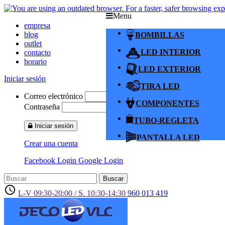
Menu
empresa
blog
BOMBILLAS
outlet
LED INTERIOR
contacto
horario
LED EXTERIOR
Iniciar sesión
TIRA LED
Correo electrónico
COMPONENTES
Contraseña
TUBO-REGLETA
Iniciar sesión
PANTALLA LED
Crear una cuenta
Facebook Login
Google Login
Buscar
access_time
L-V 09:30-20:00 / S. 10:30-14:30
960 013 419