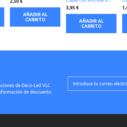
Cable con enchufe e...
Co
2,50 €
3,95 €
1,
AÑADIR AL
CARRITO
AÑADIR AL
CARRITO
ficaciones de Deco-Led VLC
información de descuento.