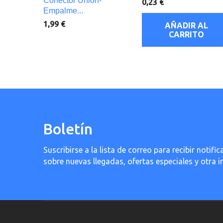
Conector Unión-
0,23 €
Empalme...
1,99 €
AÑADIR AL
CARRITO
Boletín
Suscribirse a la lista de correo para recibir noti
sobre nuevas llegadas, ofertas especiales y otra 