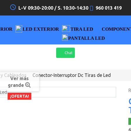
access_time
L-V 09:30-20:00 / S. 10:30-14:30
960 013 419
ERIOR
LED EXTERIOR
TIRA LED
COMPONEN
PANTALLA LED
Chat
 y Cableados
Conector-Interruptor Dc Tiras de Led
Ver más
grande
R
¡OFERTA!
6