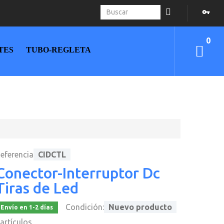
0
TES
TUBO-REGLETA
eferencia
CIDCTL
Conector-Interruptor Dc
Tiras de Led
Condición:
Nuevo producto
Envío en 1-2 días
artículos