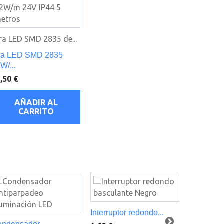
ra LED SMD 2835 de...
ra LED SMD 2835
W/...
,50 €
AÑADIR AL
CARRITO
Interruptor redondo...
Interrupto