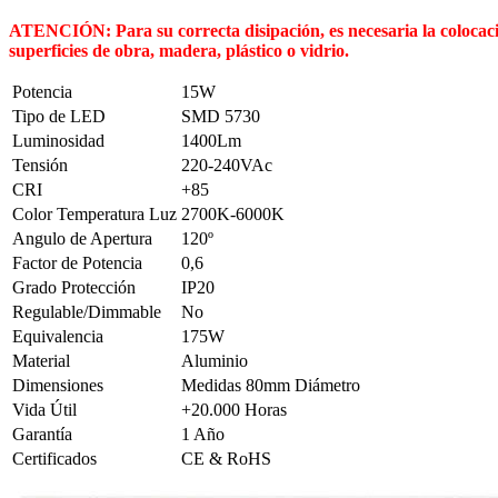
ATENCIÓN: Para su correcta disipación, es necesaria la colocació
superficies de obra, madera, plástico o vidrio.
Potencia
15W
Tipo de LED
SMD 5730
Luminosidad
1400Lm
Tensión
220-240VAc
CRI
+85
Color Temperatura Luz
2700K-6000K
Angulo de Apertura
120º
Factor de Potencia
0,6
Grado Protección
IP20
Regulable/Dimmable
No
Equivalencia
175W
Material
Aluminio
Dimensiones
Medidas 80mm Diámetro
Vida Útil
+20.000 Horas
Garantía
1 Año
Certificados
CE & RoHS