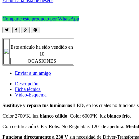
Añadir a la lista de deseos
Comparte este producto por WhatsApp
Este artículo ha sido vendido en
10
OCASIONES
Enviar a un amigo
Descripción
Ficha técnica
Vídeo-Esquema
Sustituye y repara tus luminarias LED
, en los cuales no funcion
Color 2700ºK, luz
blanco cálido
. Color 6000ºK, luz
blanco frío
.
Con certificación CE y Rohs. No Regulable. 120º de apertura.
Medid
Funciona directamente a 230 V
sin necesidad de Driver-Transform