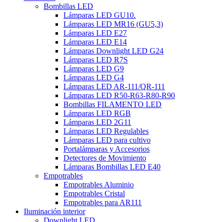
Bombillas LED
Lámparas LED GU10.
Lámparas LED MR16 (GU5,3)
Lámparas LED E27
Lámparas LED E14
Lámparas Downlight LED G24
Lámparas LED R7S
Lámparas LED G9
Lámparas LED G4
Lámparas LED AR-111/QR-111
Lámparas LED R50-R63-R80-R90
Bombillas FILAMENTO LED
Lámparas LED RGB
Lámparas LED 2G11
Lámparas LED Regulables
Lámparas LED para cultivo
Portalámparas y Accesorios
Detectores de Movimiento
Lámparas Bombillas LED E40
Empotrables
Empotrables Aluminio
Empotrables Cristal
Empotrables para AR111
Iluminación interior
Downlight LED