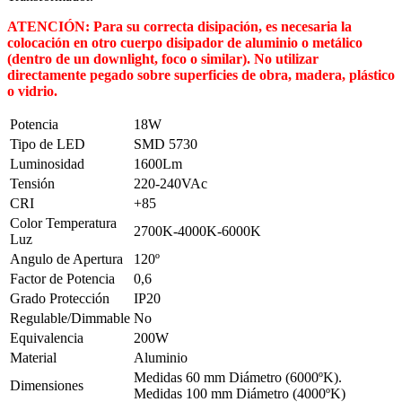
ATENCIÓN: Para su correcta disipación, es necesaria la
colocación en otro cuerpo disipador de aluminio o metálico
(dentro de un downlight, foco o similar). No utilizar
directamente pegado sobre superficies de obra, madera, plástico
o vidrio.
Potencia
18W
Tipo de LED
SMD 5730
Luminosidad
1600Lm
Tensión
220-240VAc
CRI
+85
Color Temperatura
2700K-4000K-6000K
Luz
Angulo de Apertura
120º
Factor de Potencia
0,6
Grado Protección
IP20
Regulable/Dimmable
No
Equivalencia
200W
Material
Aluminio
Medidas 60 mm Diámetro (6000ºK).
Dimensiones
Medidas 100 mm Diámetro (4000ºK)