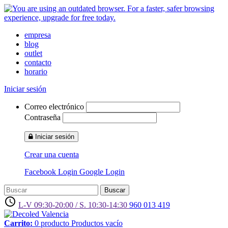
empresa
blog
outlet
contacto
horario
Iniciar sesión
Correo electrónico
Contraseña
Iniciar sesión
Crear una cuenta
Facebook Login
Google Login
Buscar
access_time
L-V 09:30-20:00 / S. 10:30-14:30
960 013 419
Carrito:
0
producto
Productos
vacío