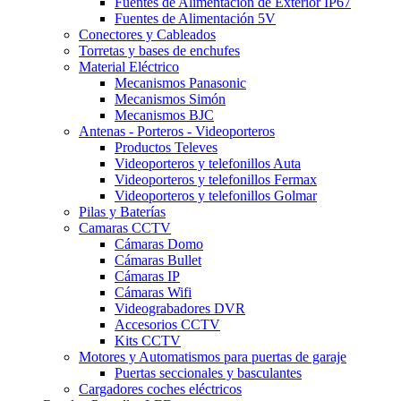
Fuentes de Alimentación de Exterior IP67
Fuentes de Alimentación 5V
Conectores y Cableados
Torretas y bases de enchufes
Material Eléctrico
Mecanismos Panasonic
Mecanismos Simón
Mecanismos BJC
Antenas - Porteros - Videoporteros
Productos Televes
Videoporteros y telefonillos Auta
Videoporteros y telefonillos Fermax
Videoporteros y telefonillos Golmar
Pilas y Baterías
Camaras CCTV
Cámaras Domo
Cámaras Bullet
Cámaras IP
Cámaras Wifi
Videograbadores DVR
Accesorios CCTV
Kits CCTV
Motores y Automatismos para puertas de garaje
Puertas seccionales y basculantes
Cargadores coches eléctricos