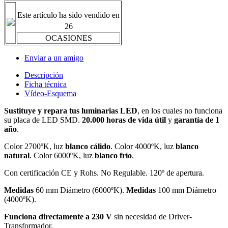
Este artículo ha sido vendido en
26
OCASIONES
Enviar a un amigo
Descripción
Ficha técnica
Vídeo-Esquema
Sustituye y repara tus luminarias LED
, en los cuales no funciona
su placa de LED SMD.
20.000 horas de vida útil
y
garantía de 1
año
.
Color 2700ºK, luz
blanco cálido
. Color 4000ºK, luz
blanco
natural
. Color 6000ºK, luz
blanco frío
.
Con certificación CE y Rohs. No Regulable. 120º de apertura.
Medidas
60 mm Diámetro (6000ºK).
Medidas
100 mm Diámetro
(4000ºK).
Funciona directamente a 230 V
sin necesidad de Driver-
Transformador.