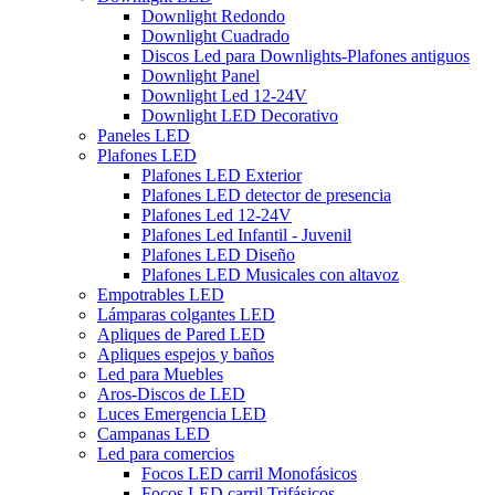
Downlight Redondo
Downlight Cuadrado
Discos Led para Downlights-Plafones antiguos
Downlight Panel
Downlight Led 12-24V
Downlight LED Decorativo
Paneles LED
Plafones LED
Plafones LED Exterior
Plafones LED detector de presencia
Plafones Led 12-24V
Plafones Led Infantil - Juvenil
Plafones LED Diseño
Plafones LED Musicales con altavoz
Empotrables LED
Lámparas colgantes LED
Apliques de Pared LED
Apliques espejos y baños
Led para Muebles
Aros-Discos de LED
Luces Emergencia LED
Campanas LED
Led para comercios
Focos LED carril Monofásicos
Focos LED carril Trifásicos