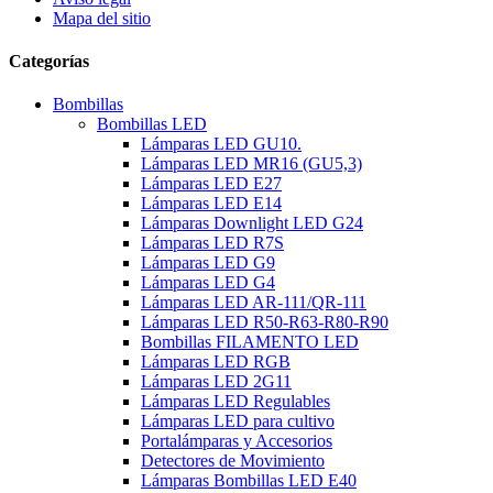
Mapa del sitio
Categorías
Bombillas
Bombillas LED
Lámparas LED GU10.
Lámparas LED MR16 (GU5,3)
Lámparas LED E27
Lámparas LED E14
Lámparas Downlight LED G24
Lámparas LED R7S
Lámparas LED G9
Lámparas LED G4
Lámparas LED AR-111/QR-111
Lámparas LED R50-R63-R80-R90
Bombillas FILAMENTO LED
Lámparas LED RGB
Lámparas LED 2G11
Lámparas LED Regulables
Lámparas LED para cultivo
Portalámparas y Accesorios
Detectores de Movimiento
Lámparas Bombillas LED E40