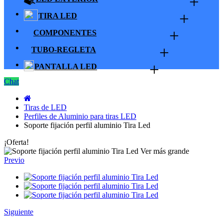
+
+
TIRA LED
+
COMPONENTES
+
TUBO-REGLETA
+
PANTALLA LED
Chat
Tiras de LED
Perfiles de Aluminio para tiras LED
Soporte fijación perfil aluminio Tira Led
¡Oferta!
Ver más grande
Previo
Siguiente