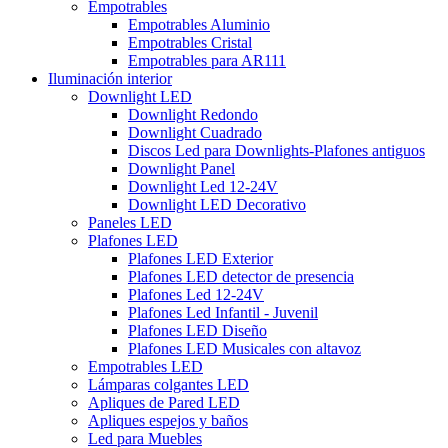
Empotrables
Empotrables Aluminio
Empotrables Cristal
Empotrables para AR111
Iluminación interior
Downlight LED
Downlight Redondo
Downlight Cuadrado
Discos Led para Downlights-Plafones antiguos
Downlight Panel
Downlight Led 12-24V
Downlight LED Decorativo
Paneles LED
Plafones LED
Plafones LED Exterior
Plafones LED detector de presencia
Plafones Led 12-24V
Plafones Led Infantil - Juvenil
Plafones LED Diseño
Plafones LED Musicales con altavoz
Empotrables LED
Lámparas colgantes LED
Apliques de Pared LED
Apliques espejos y baños
Led para Muebles