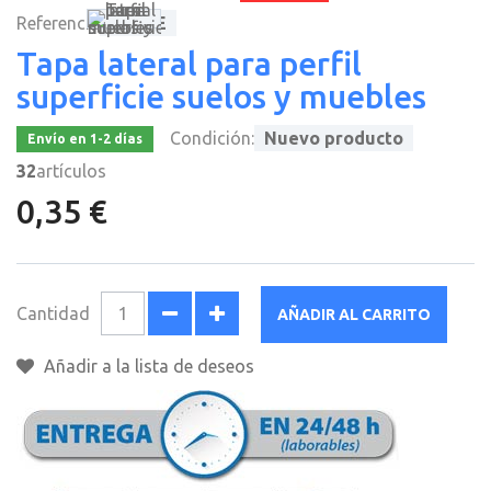
Referencia
TPSUE
Tapa lateral para perfil
superficie suelos y muebles
Condición:
Nuevo producto
Envío en 1-2 días
32
artículos
0,35 €
Cantidad
AÑADIR AL CARRITO
Añadir a la lista de deseos