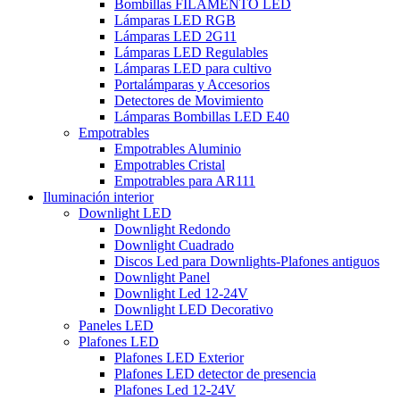
Bombillas FILAMENTO LED
Lámparas LED RGB
Lámparas LED 2G11
Lámparas LED Regulables
Lámparas LED para cultivo
Portalámparas y Accesorios
Detectores de Movimiento
Lámparas Bombillas LED E40
Empotrables
Empotrables Aluminio
Empotrables Cristal
Empotrables para AR111
Iluminación interior
Downlight LED
Downlight Redondo
Downlight Cuadrado
Discos Led para Downlights-Plafones antiguos
Downlight Panel
Downlight Led 12-24V
Downlight LED Decorativo
Paneles LED
Plafones LED
Plafones LED Exterior
Plafones LED detector de presencia
Plafones Led 12-24V