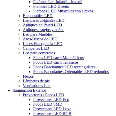
Plafones Led Infantil - Juvenil
Plafones LED Diseño
Plafones LED Musicales con altavoz
Empotrables LED
Lámparas colgantes LED
Apliques de Pared LED
Apliques espejos y baños
Led para Muebles
Aros-Discos de LED
Luces Emergencia LED
Campanas LED
Led para comercios
Focos LED carril Monofásicos
Focos LED carril Trifásicos
Focos Basculantes LED rectangulares.
Focos Basculantes-Orientables LED redondos
Flexos
Lámparas de pie
Ventiladores Led
Iluminación Exterior
Proyectores / Focos LED
Proyectores LED Eco
Focos LED SMD
Proyectores LED Luxe
Proyectores LED RGB