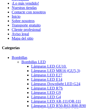
¡Lo más vendido!
Nuestras tiendas
Contacte con nosotros
Inicio
Sobre nosotros
Transporte gratuito
Cliente profesional
Aviso legal
Mapa del sitio
Categorías
Bombillas
Bombillas LED
Lámparas LED GU10.
Lámparas LED MR16 (GU5,3)
Lámparas LED E27
Lámparas LED E14
Lámparas Downlight LED G24
Lámparas LED R7S
Lámparas LED G9
Lámparas LED G4
Lámparas LED AR-111/QR-111
Lámparas LED R50-R63-R80-R90