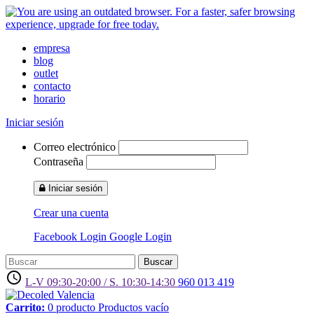
empresa
blog
outlet
contacto
horario
Iniciar sesión
Correo electrónico
Contraseña
Iniciar sesión
Crear una cuenta
Facebook Login
Google Login
Buscar
access_time
L-V 09:30-20:00 / S. 10:30-14:30
960 013 419
Carrito:
0
producto
Productos
vacío