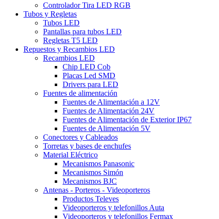
Controlador Tira LED RGB
Tubos y Regletas
Tubos LED
Pantallas para tubos LED
Regletas T5 LED
Repuestos y Recambios LED
Recambios LED
Chip LED Cob
Placas Led SMD
Drivers para LED
Fuentes de alimentación
Fuentes de Alimentación a 12V
Fuentes de Alimentación 24V
Fuentes de Alimentación de Exterior IP67
Fuentes de Alimentación 5V
Conectores y Cableados
Torretas y bases de enchufes
Material Eléctrico
Mecanismos Panasonic
Mecanismos Simón
Mecanismos BJC
Antenas - Porteros - Videoporteros
Productos Televes
Videoporteros y telefonillos Auta
Videoporteros y telefonillos Fermax