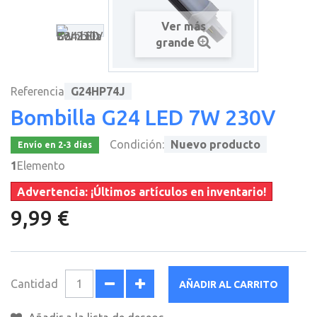
Ver más
grande
Referencia
G24HP74J
Bombilla G24 LED 7W 230V
Condición:
Nuevo producto
Envío en 2-3 días
1
Elemento
Advertencia: ¡Últimos artículos en inventario!
9,99 €
Cantidad
AÑADIR AL CARRITO