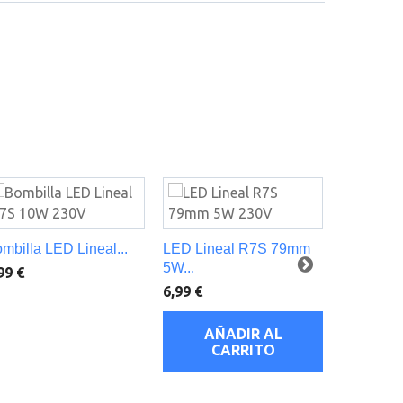
mbilla LED Lineal...
LED Lineal R7S 79mm
Bombilla
5W...
Vela...
99 €
6,99 €
5,00 €
AÑADIR AL
AÑ
CARRITO
C