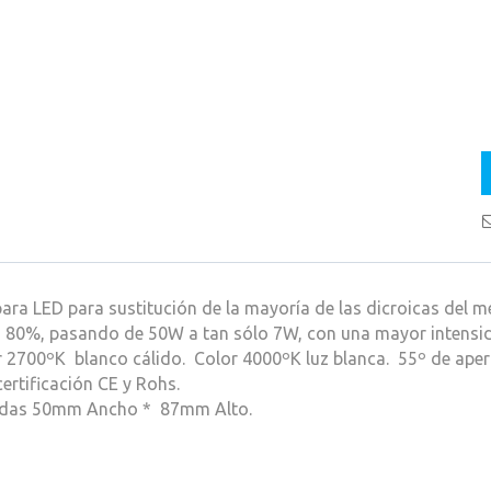
ra LED para sustitución de la mayoría de las dicroicas del m
n 80%, pasando de 50W a tan sólo 7W, con una mayor intensi
 2700ºK blanco cálido. Color 4000ºK luz blanca. 55º de aper
ertificación CE y Rohs.
das 50mm Ancho * 87mm Alto.