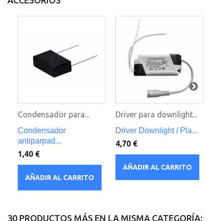
ACCESORIOS
Condensador para...
Driver para downlight...
Dr
Condensador
Driver Downlight / Pla...
Dr
antiparpad...
4,70 €
7,
1,40 €
AÑADIR AL CARRITO
AÑADIR AL CARRITO
30 PRODUCTOS MÁS EN LA MISMA CATEGORÍA: