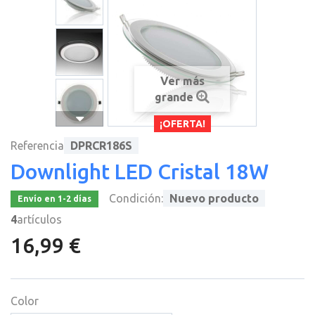
Ver más
grande
¡OFERTA!
Referencia
DPRCR186S
Downlight LED Cristal 18W
Condición:
Nuevo producto
Envío en 1-2 días
4
artículos
16,99 €
Color