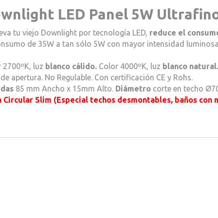
wnlight LED Panel 5W Ultrafin
va tu viejo Downlight por tecnología LED,
reduce el consumo
onsumo de 35W a tan sólo 5W con mayor intensidad luminos
r 2700ºK, luz
blanco cálido.
Color 4000ºK, luz
blanco natural
de apertura. No Regulable. Con certificación CE y Rohs.
das
85 mm Ancho x 15mm Alto.
Diámetro
corte en techo Ø
a Circular Slim (Especial techos desmontables, baños con