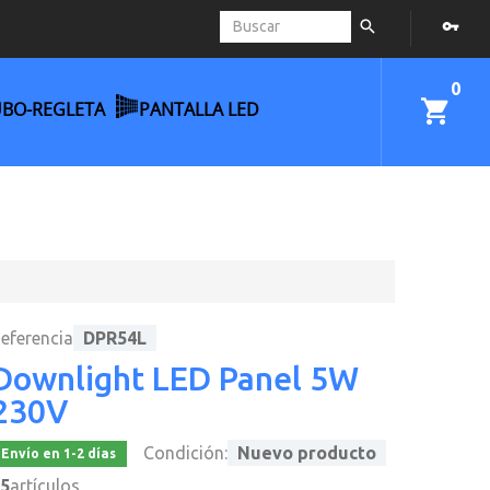
0
UBO-REGLETA
PANTALLA LED
eferencia
DPR54L
Downlight LED Panel 5W
230V
Condición:
Nuevo producto
Envío en 1-2 días
5
artículos