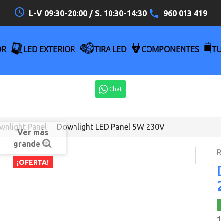
access_time
L-V 09:30-20:00 / S. 10:30-14:30
960 013 419
OR
LED EXTERIOR
TIRA LED
COMPONENTES
T
Chat
wnlight Panel
Downlight LED Panel 5W 230V
Ver más
grande
R
¡OFERTA!
1