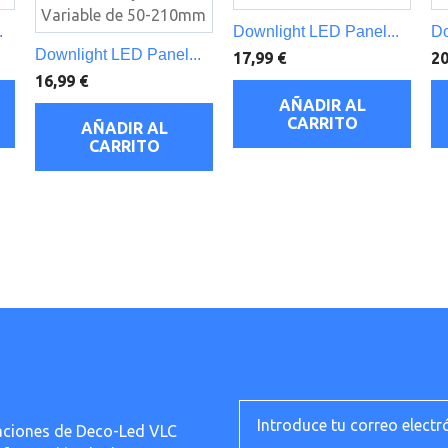
.
Downlight LED Panel...
Do
Downlight LED Panel...
17,99 €
20
16,99 €
AÑADIR AL
CARRITO
AÑADIR AL
CARRITO
ficaciones de Deco-Led VLC