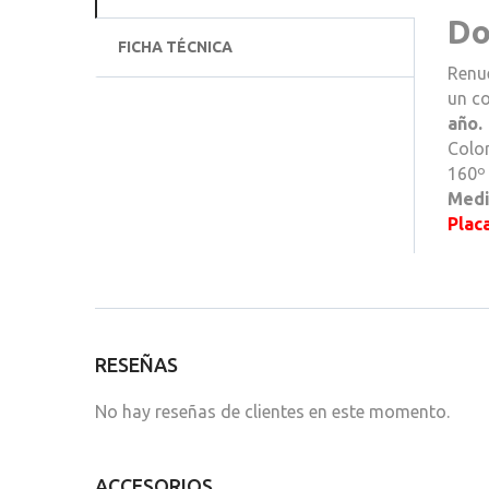
Do
FICHA TÉCNICA
Renue
un c
año.
Colo
160º 
Medi
Plac
RESEÑAS
No hay reseñas de clientes en este momento.
ACCESORIOS