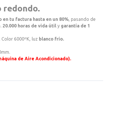
o redondo.
 en tu factura hasta en un 80%
, pasando de
a.
20.000 horas de vida útil
y
garantía de 1
.
Color 6000ºK, luz
blanco frío.
70mm.
 máquina de Aire Acondicionado).