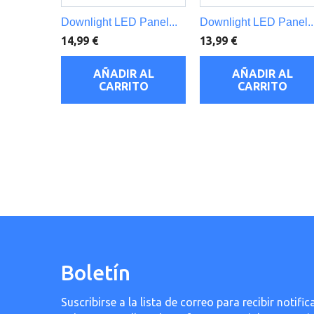
Downlight LED Panel...
Downlight LED Panel..
14,99 €
13,99 €
AÑADIR AL
AÑADIR AL
CARRITO
CARRITO
Boletín
Suscribirse a la lista de correo para recibir noti