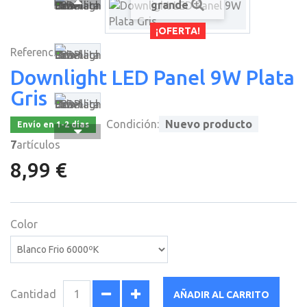
grande
¡OFERTA!
Referencia
Downlight LED Panel 9W Plata
Gris
Condición:
Nuevo producto
Envío en 1-2 días
7
artículos
8,99 €
Color
Cantidad
AÑADIR AL CARRITO