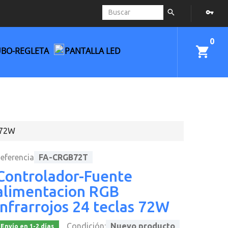
0
UBO-REGLETA
PANTALLA LED
 72W
eferencia
FA-CRGB72T
Controlador-Fuente
alimentacion RGB
infrarrojos 24 teclas 72W
Condición:
Nuevo producto
Envío en 1-2 días