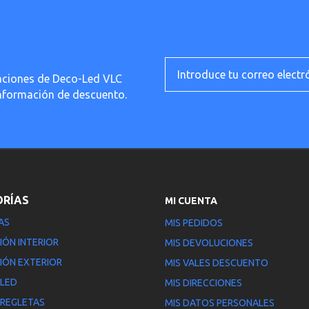
ficaciones de Deco-Led VLC
información de descuento.
ORÍAS
MI CUENTA
AS
MIS PEDIDOS
IÓN INTERIOR
MIS DEVOLUCIONES
IÓN EXTERIOR
MIS VALES DESCUENTO
 LED
MIS DIRECCIONES
 REGLETAS
MIS DATOS PERSONALES