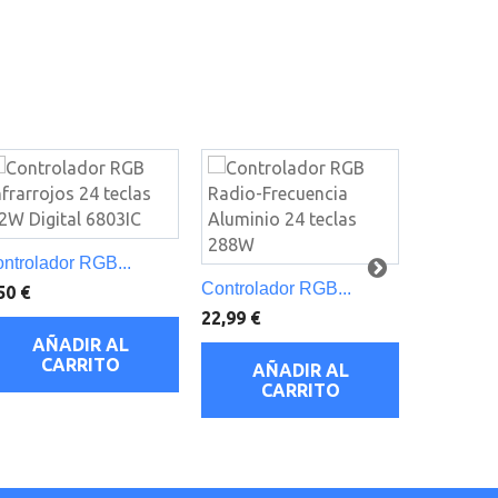
ntrolador RGB...
Amplificad
Controlador RGB...
50 €
8,99 €
22,99 €
AÑADIR AL
AÑ
CARRITO
C
AÑADIR AL
CARRITO