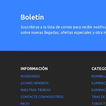
Boletín
Suscribirse a la lista de correo para recibir noti
sobre nuevas llegadas, ofertas especiales y otra 
INFORMACIÓN
CATEG
NOVEDADES
BOMBILL
¡LO MÁS VENDIDO!
ILUMINAC
NUESTRAS TIENDAS
ILUMINAC
CONTACTE CON NOSOTROS
TIRAS DE
INICIO
TUBOS Y