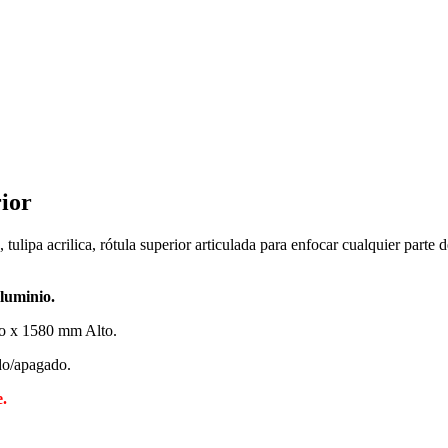
ior
ipa acrilica, rótula superior articulada para enfocar cualquier parte de
aluminio.
 x 1580 mm Alto.
ido/apagado.
e.