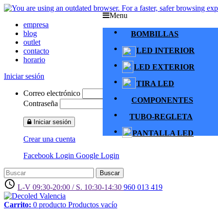
Menu
empresa
blog
BOMBILLAS
outlet
LED INTERIOR
contacto
horario
LED EXTERIOR
Iniciar sesión
TIRA LED
Correo electrónico
COMPONENTES
Contraseña
TUBO-REGLETA
Iniciar sesión
PANTALLA LED
Crear una cuenta
Facebook Login
Google Login
Buscar
access_time
L-V 09:30-20:00 / S. 10:30-14:30
960 013 419
Carrito:
0
producto
Productos
vacío