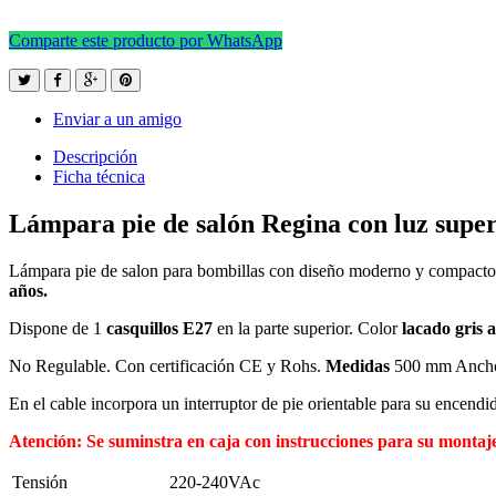
Comparte este producto por WhatsApp
Enviar a un amigo
Descripción
Ficha técnica
Lámpara pie de salón Regina con luz super
Lámpara pie de salon para bombillas con diseño moderno y compacto, tul
años.
Dispone de 1
casquillos E27
en la parte superior. Color
lacado gris 
No Regulable. Con certificación CE y Rohs.
Medidas
500 mm Ancho
En el cable incorpora un interruptor de pie orientable para su encend
Atención: Se suminstra en caja con instrucciones para su montaj
Tensión
220-240VAc