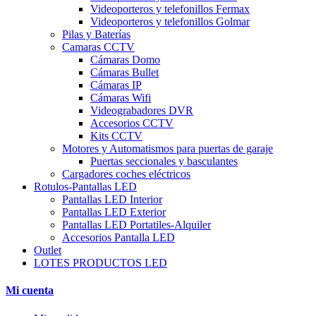
Videoporteros y telefonillos Fermax
Videoporteros y telefonillos Golmar
Pilas y Baterías
Camaras CCTV
Cámaras Domo
Cámaras Bullet
Cámaras IP
Cámaras Wifi
Videograbadores DVR
Accesorios CCTV
Kits CCTV
Motores y Automatismos para puertas de garaje
Puertas seccionales y basculantes
Cargadores coches eléctricos
Rotulos-Pantallas LED
Pantallas LED Interior
Pantallas LED Exterior
Pantallas LED Portatiles-Alquiler
Accesorios Pantalla LED
Outlet
LOTES PRODUCTOS LED
Mi cuenta