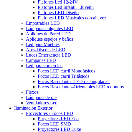
Plafones Led 12-24V
Plafones Led Infantil - Juvenil
Plafones LED Diseño
Plafones LED Musicales con altavoz
Empotrables LED
Lámparas colgantes LED
Apliques de Pared LED
Apliques espejos y baños
Led para Muebles
Aros-Discos de LED
Luces Emergencia LED
Campanas LED
Led para comercios
Focos LED carril Monofásicos
Focos LED carril Trifásicos
Focos Basculantes LED rectangulares.
Focos Basculantes-Orientables LED redondos
Flexos
Lámparas de pie
Ventiladores Led
Iluminación Exterior
Proyectores / Focos LED
Proyectores LED Eco
Focos LED SMD
Proyectores LED Luxe