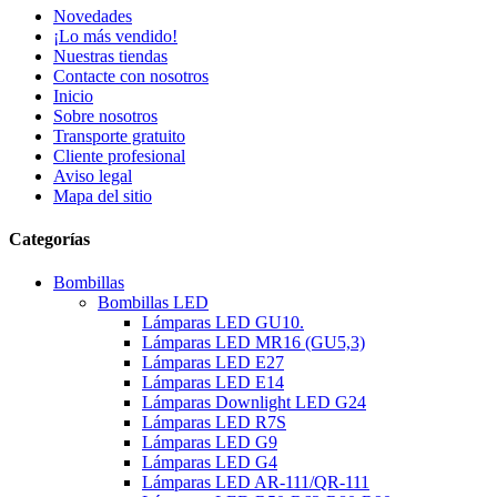
Novedades
¡Lo más vendido!
Nuestras tiendas
Contacte con nosotros
Inicio
Sobre nosotros
Transporte gratuito
Cliente profesional
Aviso legal
Mapa del sitio
Categorías
Bombillas
Bombillas LED
Lámparas LED GU10.
Lámparas LED MR16 (GU5,3)
Lámparas LED E27
Lámparas LED E14
Lámparas Downlight LED G24
Lámparas LED R7S
Lámparas LED G9
Lámparas LED G4
Lámparas LED AR-111/QR-111