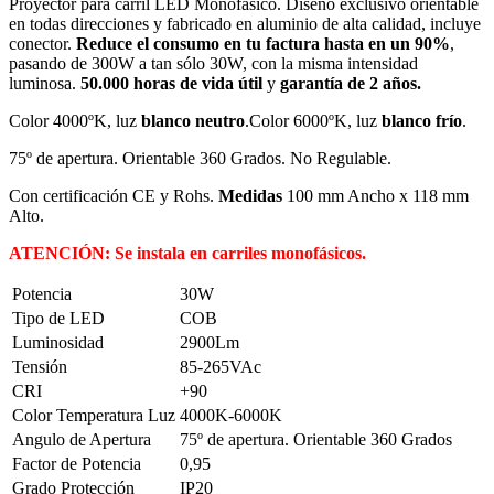
Proyector para carril LED Monofásico. Diseño exclusivo orientable
en todas direcciones y fabricado en aluminio de alta calidad
, incluye
conector.
Reduce el consumo en tu factura hasta en un 90%
,
pasando de 300W a tan sólo 30W, con la misma intensidad
luminosa.
50.000 horas de vida útil
y
garantía de 2 años.
Color 4000ºK, luz
blanco neutro
.Color 6000ºK, luz
blanco frío
.
75º de apertura. Orientable 360 Grados. No Regulable.
Con certificación CE y Rohs.
Medidas
100 mm Ancho x 118 mm
Alto.
ATENCIÓN: Se instala en carriles monofásicos.
Potencia
30W
Tipo de LED
COB
Luminosidad
2900Lm
Tensión
85-265VAc
CRI
+90
Color Temperatura Luz
4000K-6000K
Angulo de Apertura
75º de apertura. Orientable 360 Grados
Factor de Potencia
0,95
Grado Protección
IP20