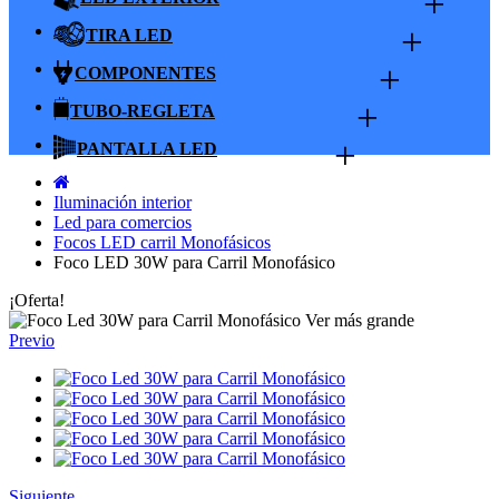
+
+
TIRA LED
+
COMPONENTES
+
TUBO-REGLETA
+
PANTALLA LED
Iluminación interior
Led para comercios
Focos LED carril Monofásicos
Foco LED 30W para Carril Monofásico
¡Oferta!
Ver más grande
Previo
Siguiente