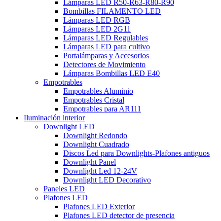
Lámparas LED R50-R63-R80-R90
Bombillas FILAMENTO LED
Lámparas LED RGB
Lámparas LED 2G11
Lámparas LED Regulables
Lámparas LED para cultivo
Portalámparas y Accesorios
Detectores de Movimiento
Lámparas Bombillas LED E40
Empotrables
Empotrables Aluminio
Empotrables Cristal
Empotrables para AR111
Iluminación interior
Downlight LED
Downlight Redondo
Downlight Cuadrado
Discos Led para Downlights-Plafones antiguos
Downlight Panel
Downlight Led 12-24V
Downlight LED Decorativo
Paneles LED
Plafones LED
Plafones LED Exterior
Plafones LED detector de presencia