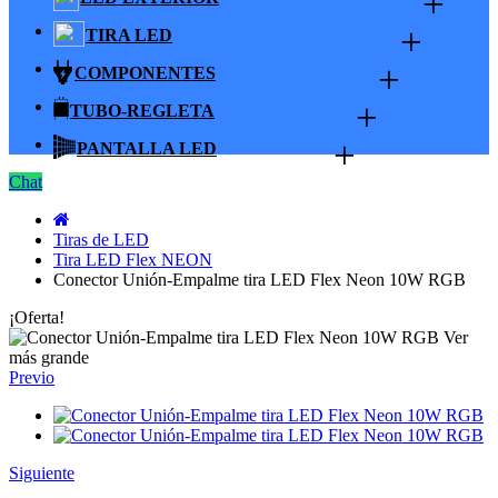
+
+
TIRA LED
+
COMPONENTES
+
TUBO-REGLETA
+
PANTALLA LED
Chat
Tiras de LED
Tira LED Flex NEON
Conector Unión-Empalme tira LED Flex Neon 10W RGB
¡Oferta!
Ver
más grande
Previo
Siguiente