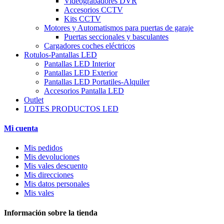
Videograbadores DVR
Accesorios CCTV
Kits CCTV
Motores y Automatismos para puertas de garaje
Puertas seccionales y basculantes
Cargadores coches eléctricos
Rotulos-Pantallas LED
Pantallas LED Interior
Pantallas LED Exterior
Pantallas LED Portatiles-Alquiler
Accesorios Pantalla LED
Outlet
LOTES PRODUCTOS LED
Mi cuenta
Mis pedidos
Mis devoluciones
Mis vales descuento
Mis direcciones
Mis datos personales
Mis vales
Información sobre la tienda