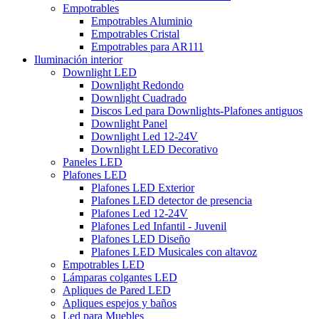
Empotrables
Empotrables Aluminio
Empotrables Cristal
Empotrables para AR111
Iluminación interior
Downlight LED
Downlight Redondo
Downlight Cuadrado
Discos Led para Downlights-Plafones antiguos
Downlight Panel
Downlight Led 12-24V
Downlight LED Decorativo
Paneles LED
Plafones LED
Plafones LED Exterior
Plafones LED detector de presencia
Plafones Led 12-24V
Plafones Led Infantil - Juvenil
Plafones LED Diseño
Plafones LED Musicales con altavoz
Empotrables LED
Lámparas colgantes LED
Apliques de Pared LED
Apliques espejos y baños
Led para Muebles