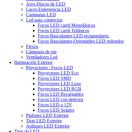
Aros-Discos de LED
Luces Emergencia LED
Campanas LED
Led para comercios
Focos LED carril Monofásicos
Focos LED carril Trifásicos
Focos Basculantes LED rectangulares.
Focos Basculantes-Orientables LED redondos
Flexos
Lámparas de pie
Ventiladores Led
Iluminación Exterior
Proyectores / Focos LED
Proyectores LED Eco
Focos LED SMD
Proyectores LED Luxe
Proyectores LED RGB
Focos LED Recargables
Focos LED con detector
Focos LED a 12V
Focos LED Solares
Plafones LED Exterior
Tiras LED Exterior
Apliques LED Exterior
Tiras de LED