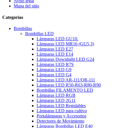
Aviso legal
Mapa del sitio
Categorías
Bombillas
Bombillas LED
Lámparas LED GU10.
Lámparas LED MR16 (GU5,3)
Lámparas LED E27
Lámparas LED E14
Lámparas Downlight LED G24
Lámparas LED R7S
Lámparas LED G9
Lámparas LED G4
Lámparas LED AR-111/QR-111
Lámparas LED R50-R63-R80-R90
Bombillas FILAMENTO LED
Lámparas LED RGB
Lámparas LED 2G11
Lámparas LED Regulables
Lámparas LED para cultivo
Portalámparas y Accesorios
Detectores de Movimiento
Lámparas Bombillas LED E40