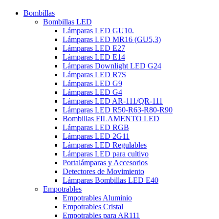
Bombillas
Bombillas LED
Lámparas LED GU10.
Lámparas LED MR16 (GU5,3)
Lámparas LED E27
Lámparas LED E14
Lámparas Downlight LED G24
Lámparas LED R7S
Lámparas LED G9
Lámparas LED G4
Lámparas LED AR-111/QR-111
Lámparas LED R50-R63-R80-R90
Bombillas FILAMENTO LED
Lámparas LED RGB
Lámparas LED 2G11
Lámparas LED Regulables
Lámparas LED para cultivo
Portalámparas y Accesorios
Detectores de Movimiento
Lámparas Bombillas LED E40
Empotrables
Empotrables Aluminio
Empotrables Cristal
Empotrables para AR111