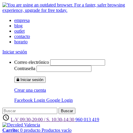
empresa
blog
outlet
contacto
horario
Iniciar sesión
Correo electrónico
Contraseña
Iniciar sesión
Crear una cuenta
Facebook Login
Google Login
Buscar
access_time
L-V 09:30-20:00 / S. 10:30-14:30
960 013 419
Carrito:
0
producto
Productos
vacío